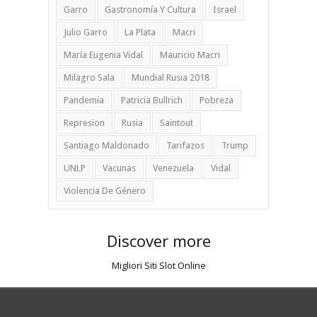
Garro
Gastronomía Y Cultura
Israel
Julio Garro
La Plata
Macri
María Eugenia Vidal
Mauricio Macri
Milagro Sala
Mundial Rusia 2018
Pandemia
Patricia Bullrich
Pobreza
Represion
Rusia
Saintout
Santiago Maldonado
Tarifazos
Trump
UNLP
Vacunas
Venezuela
Vidal
Violencia De Género
Discover more
Migliori Siti Slot Online