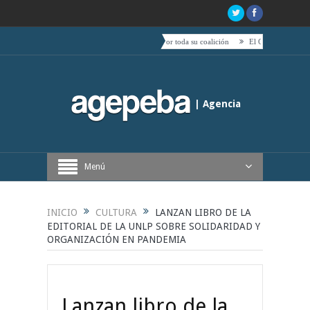
ento de Boric hacia el centro es acompañado por toda su coalición
El Quijote, tetas, timbales
| Agencia
Periodística de Buenos Aires
Menú
INICIO
CULTURA
LANZAN LIBRO DE LA
EDITORIAL DE LA UNLP SOBRE SOLIDARIDAD Y
ORGANIZACIÓN EN PANDEMIA
Lanzan libro de la