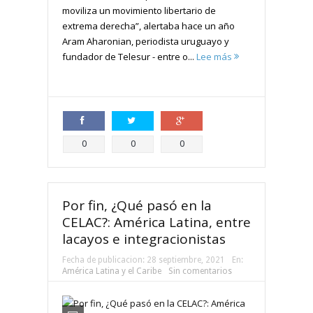
moviliza un movimiento libertario de
extrema derecha”, alertaba hace un año
Aram Aharonian, periodista uruguayo y
fundador de Telesur - entre o...
Lee más
Compartir
Compartir
Compartir
0
0
0
Por fin, ¿Qué pasó en la
CELAC?: América Latina, entre
lacayos e integracionistas
Fecha de publicacion:
28 septiembre, 2021
En:
América Latina y el Caribe
Sin comentarios