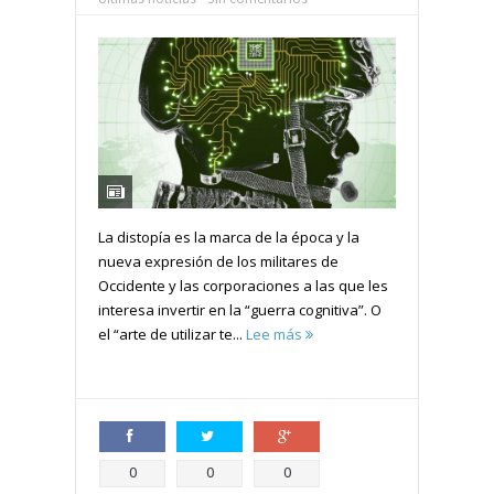
La distopía es la marca de la época y la
nueva expresión de los militares de
Occidente y las corporaciones a las que les
interesa invertir en la “guerra cognitiva”. O
el “arte de utilizar te...
Lee más
Compartir
Compartir
Compartir
0
0
0