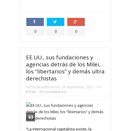
Compartir
Compartir
Compartir
0
0
0
EE.UU., sus fundaciones y
agencias detrás de los Milei,
los “libertarios” y demás ultra
derechistas
Fecha de publicacion:
28 septiembre, 2021
En:
El País
Sin comentarios
“La internacional capitalista existe, la