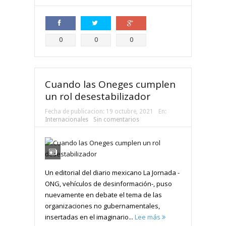
Compartir
Compartir
Compartir
0
0
0
Cuando las Oneges cumplen
un rol desestabilizador
Fecha de publicacion:
19 octubre, 2021
En:
Internacionales
Sin comentarios
Un editorial del diario mexicano La Jornada -
ONG, vehículos de desinformación-, puso
nuevamente en debate el tema de las
organizaciones no gubernamentales,
insertadas en el imaginario...
Lee más