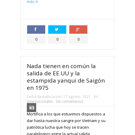
más
Compartir
Compartir
Compartir
0
0
0
Nada tienen en común la
salida de EE.UU y la
estampida yanqui de Saigón
en 1975
Fecha de publicacion:
17 agosto, 2021
En:
Internacionales
Sin comentarios
Mortifica a los que estuvimos dispuestos a
dar hasta nuestra sangre por Vietnam y su
patriótica lucha que hoy se tracen
paralelismos entre la actual salida