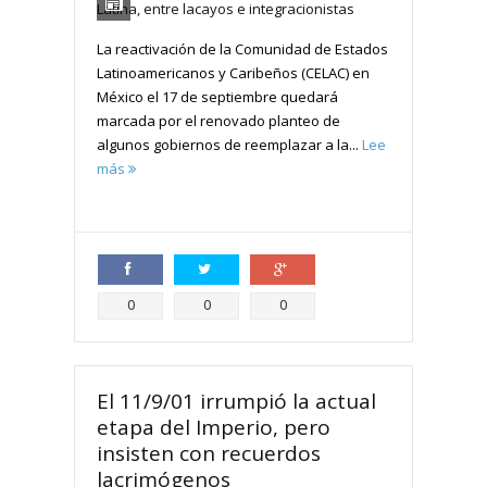
La reactivación de la Comunidad de Estados
Latinoamericanos y Caribeños (CELAC) en
México el 17 de septiembre quedará
marcada por el renovado planteo de
algunos gobiernos de reemplazar a la...
Lee
más
Compartir
Compartir
Compartir
0
0
0
El 11/9/01 irrumpió la actual
etapa del Imperio, pero
insisten con recuerdos
lacrimógenos