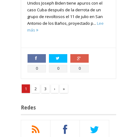
Unidos Joseph Biden tiene apuros con el
caso Cuba después de la derrota de un
grupo de revoltosos el 11 de julio en San
Antonio de los Baños, proyectado p...
Lee
más
Compartir
Compartir
Compartir
0
0
0
1
2
3
›
»
Redes