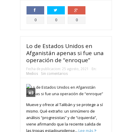
Compartir
Compartir
Compartir
0
0
0
Lo de Estados Unidos en
Afganistán apenas si fue una
operación de “enroque”
Fecha de publicacion:
25 agosto, 2021
En:
Medios
Sin comentarios
Mueve y ofrece al Talibán y se protege a sí
mismo. Qué extraño: un sinnúmero de
análisis “progresistas” y de “izquierda”,
viene afirmando que la reciente salida de
las tropas estadounidense...
Lee más