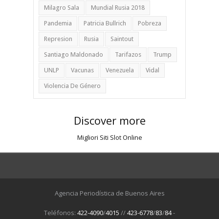
Milagro Sala
Mundial Rusia 2018
Pandemia
Patricia Bullrich
Pobreza
Represion
Rusia
Saintout
Santiago Maldonado
Tarifazos
Trump
UNLP
Vacunas
Venezuela
Vidal
Violencia De Género
Discover more
Migliori Siti Slot Online
Agencia Periodística de Buenos Aires
Teléfonos:
422-4090
/
4015
//
423-6778
/
83
/
84
-