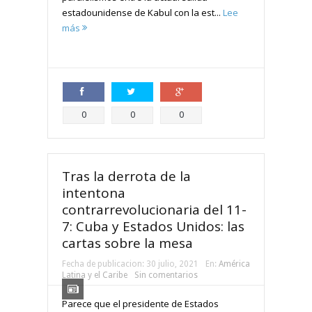
estadounidense de Kabul con la est...
Lee
más
Compartir
Compartir
Compartir
0
0
0
Tras la derrota de la
intentona
contrarrevolucionaria del 11-
7: Cuba y Estados Unidos: las
cartas sobre la mesa
Fecha de publicacion:
30 julio, 2021
En:
América
Latina y el Caribe
Sin comentarios
Parece que el presidente de Estados