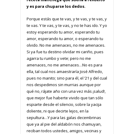
y es para chuparse los dedos.
Porque estás que te vas, y te vas, y te vas, y
te vas. Y te vas, y te vas, y no te has ido. Y yo
estoy esperando tu amor, esperando tu
amor, esperando tu amor, o esperando tu
olvido. No me amenaces, no me amenaces.
Si ya fue tu destino olvidar mi cariño, pues
agarra tu rumbo y vete; pero no me
amenaces, no me amenaces…No es para
ella, tal cual nos amaestraría José Alfredo,
pues no manito; sino para él, el ’21 y del cual
nos despedimos sin murrias aunque por
qué no, rájate año con una vez más ¡salud!,
que mejor fue haberte vivido que tan sólo
espiarte desde el silencio, sobre la yacija
doliente, ni que decirte lejos, en la
sepultura…Y para las galas decembrinas
que ya al pie del aldabón nos chamuyan,
reciban todos ustedes, amigos, vecinas y