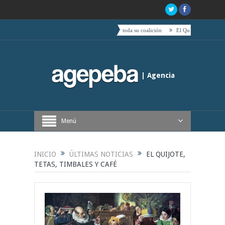
o de Boric hacia el centro es acompañado por toda su coalición
El Quijote, tetas, timbales y 
| Agencia
Periodística de Buenos Aires
Menú
INICIO
ÚLTIMAS NOTICIAS
EL QUIJOTE,
TETAS, TIMBALES Y CAFÉ