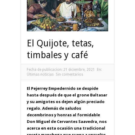
El Quijote, tetas,
timbales y café
Fecha de publicacion:
21 diciembre, 2021
En:
Últimas noticias
Sin comentarios
El Pejerrey Empedernido se despide
hasta después de que el grone Baltasar
y su amigotes os dejen algún preciado
regalo. Además de saludos
decembrinos y honras al formidable
Don Miguel de Cervantes Saavedra, nos
acerca en esta ocasión una tradicional
receta manchega que suena a revuelto