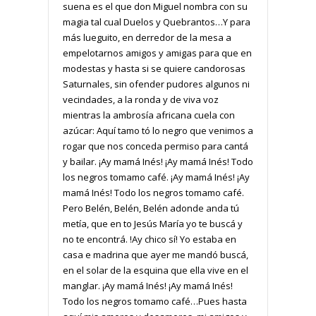
suena es el que don Miguel nombra con su
magia tal cual Duelos y Quebrantos…Y para
más lueguito, en derredor de la mesa a
empelotarnos amigos y amigas para que en
modestas y hasta si se quiere candorosas
Saturnales, sin ofender pudores algunos ni
vecindades, a la ronda y de viva voz
mientras la ambrosía africana cuela con
azúcar: Aquí tamo tó lo negro que venimos a
rogar que nos conceda permiso para cantá
y bailar. ¡Ay mamá Inés! ¡Ay mamá Inés! Todo
los negros tomamo café. ¡Ay mamá Inés! ¡Ay
mamá Inés! Todo los negros tomamo café.
Pero Belén, Belén, Belén adonde anda tú
metía, que en to Jesús María yo te buscá y
no te encontrá. !Ay chico sí! Yo estaba en
casa e madrina que ayer me mandó buscá,
en el solar de la esquina que ella vive en el
manglar. ¡Ay mamá Inés! ¡Ay mamá Inés!
Todo los negros tomamo café…Pues hasta