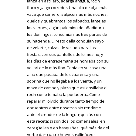
lanza en astillero, adarga antigua, rocín
flaco y galgo corredor. Una olla de algo más
vaca que carnero, salpicón las más noches,
duelos y quebrantos los sábados, lantejas
los viernes, algún palomino de añadidura
los domingos, consumían las tres partes de
su hacienda. El resto della concluían sayo
de velarte, calzas de velludo para las
fiestas, con sus pantuflos de lo mesmo, y
los días de entresemana se honraba con su
vellorí de lo más fino. Tenía en su casa una
ama que pasaba de los cuarenta y una
sobrina que no llegaba a los veinte, y un
mozo de campo y plaza que así ensillaba el
rocín como tomaba la podadera…Cómo
reparar mi olvido durante tanto tiempo de
encuentros entre nosotros sin rendirme
ante el creador de la lengua; quizás con
esta receta: si son dos los comensales, en
zaragüelles o en basquiñas, qué más da del
verbo dar; cuatro huevos gallináceos,