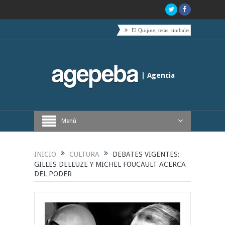
s acompañado por toda su coalición
El Quijote, tetas, timbales y café
Boric venció al fa
| Agencia
Periodística de Buenos Aires
Menú
INICIO
CULTURA
DEBATES VIGENTES:
GILLES DELEUZE Y MICHEL FOUCAULT ACERCA
DEL PODER