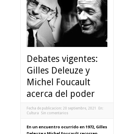
Debates vigentes:
Gilles Deleuze y
Michel Foucault
acerca del poder
Fecha de publicacion:
20 septiembre, 2021
En:
Cultura
Sin comentarios
En un encuentro ocurrido en 1972, Gilles
Deleuze y Michel Foucault recorren