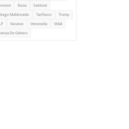
resion
Rusia
Saintout
ntiago Maldonado
Tarifazos
Trump
LP
Vacunas
Venezuela
Vidal
lencia De Género