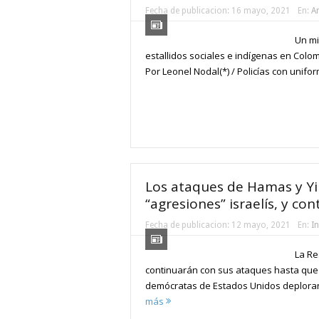
Fecha de publicacion:
16 mayo, 2021
En:
Am
Un mi
estallidos sociales e indígenas en Colom
Por Leonel Nodal(*) / Policías con unifo
Los ataques de Hamas y Yih
“agresiones” israelís, y co
Fecha de publicacion:
12 mayo, 2021
En:
I
La Re
continuarán con sus ataques hasta que I
demócratas de Estados Unidos deploran l
más