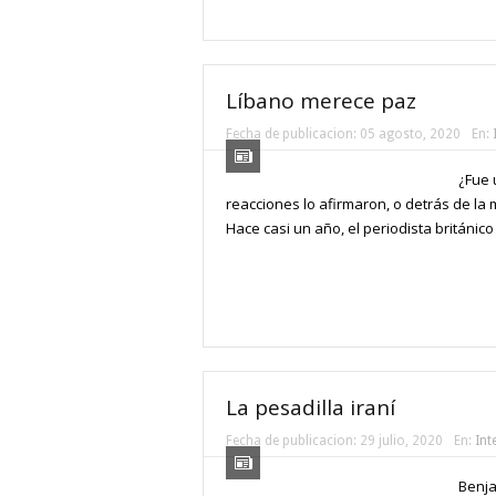
Líbano merece paz
Fecha de publicacion:
05 agosto, 2020
En:
¿Fue 
reacciones lo afirmaron, o detrás de l
Hace casi un año, el periodista británic
La pesadilla iraní
Fecha de publicacion:
29 julio, 2020
En:
Int
Benja