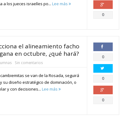
a los jueces israelíes po...
Lee más
Compartir
0
cciona el alineamiento facho
 gana en octubre, ¿qué hará?
Compartir
0
lumnas
Sin comentarios
s cambiemitas se van de la Rosada, seguirá
Compartir
0
 y su diseño estratégico de dominación, o
lar y con decisiones...
Lee más
Compartir
0