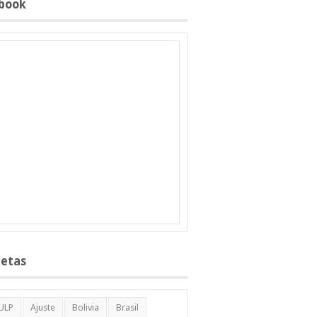
book
uetas
ULP
Ajuste
Bolivia
Brasil