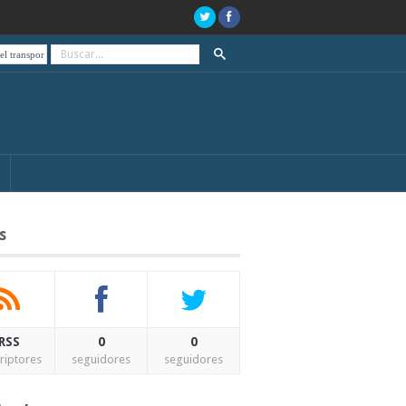
rte público, de paro el día de las elecciones
A 20 años del estallido social y el “que se vaya
s
RSS
0
0
riptores
seguidores
seguidores