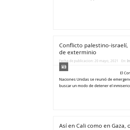
Conflicto palestino-israelí,
de exterminio
Fecha de publicacion:
20 mayo, 2021
En:
I
El Co
Naciones Unidas se reunió de emergenc
buscar un modo de detener el inmiserico
Así en Cali como en Gaza, 