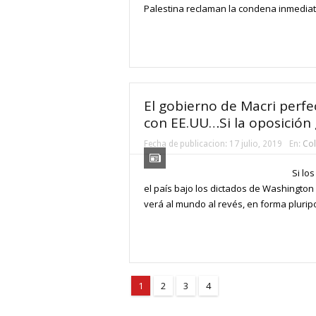
Palestina reclaman la condena inmediata 
El gobierno de Macri perfe
con EE.UU…Si la oposición
Fecha de publicacion:
17 julio, 2019
En:
Co
Si lo
el país bajo los dictados de Washington
verá al mundo al revés, en forma pluripo
1
2
3
4