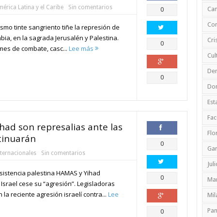
érica Latina y el Caribe
Sin comentarios
Compartir
Ca
0
Cor
smo tinte sangriento tiñe la represión de
bia, en la sagrada Jerusalén y Palestina.
Cri
Compartir
0
rmes de combate, casc...
Lee más
Cul
De
Compartir
0
Do
Est
Fac
ad son represalias ante las
Flo
ntinuarán
Compartir
0
Ga
nternacionales
Sin comentarios
Jul
sistencia palestina HAMAS y Yihad
Compartir
0
Mar
srael cese su “agresión”. Legisladoras
a reciente agresión israelí contra...
Lee
Mil
Compartir
Pa
0