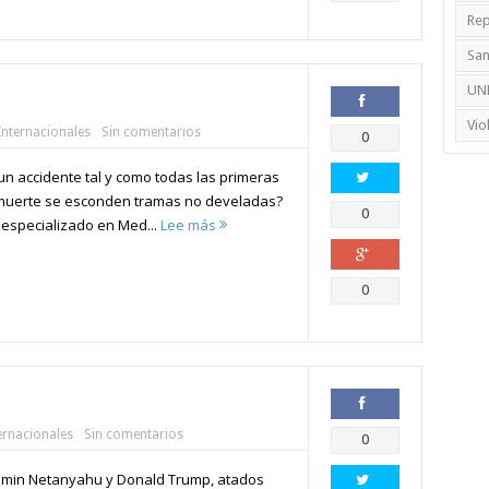
Rep
Sa
UN
Vio
Internacionales
Sin comentarios
Compartir
0
un accidente tal y como todas las primeras
a muerte se esconden tramas no develadas?
Compartir
0
o especializado en Med...
Lee más
Compartir
0
ernacionales
Sin comentarios
Compartir
0
min Netanyahu y Donald Trump, atados