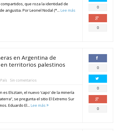
 compartidos, que roza la identidad de
Compartir
0
e angustia. Por Leonel Nodal (*...
Lee más
Compartir
0
eras en Argentina de
en territorios palestinos
Compartir
0
 País
Sin comentarios
Compartir
0
n es Elsztain, el nuevo ‘capo’ de la minería
aterra”, se pregunta el sitio El Extremo Sur
mos. Eduardo El...
Lee más
Compartir
0