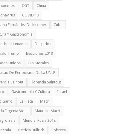
mbiemos
CGT
China
onavirus
COVID 19
stina Fernández De Kirchner
Cuba
tura Y Gastronomía
rechos Humanos
Despidos
nald Trump
Elecciones 2019
ados Unidos
Evo Morales
ultad De Periodismo De La UNLP
rencia Sainout
Florencia Saintout
rro
Gastronomía Y Cultura
Israel
io Garro
La Plata
Macri
ía Eugenia Vidal
Mauricio Macri
agro Sala
Mundial Rusia 2018
ndemia
Patricia Bullrich
Pobreza