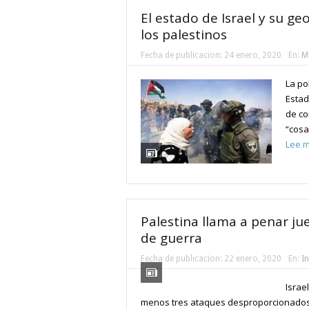
El estado de Israel y su ge
los palestinos
Fecha de publicacion:
24 enero, 2020
En:
M
La pol
Estad
de co
“cosa
Lee 
Palestina llama a penar ju
de guerra
Fecha de publicacion:
22 enero, 2020
En:
I
Israe
menos tres ataques desproporcionados,