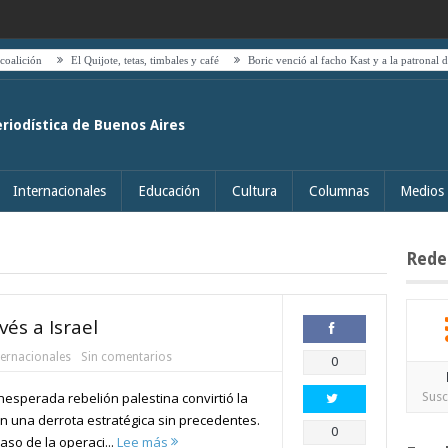
El Quijote, tetas, timbales y café
Boric venció al facho Kast y a la patronal del transpo
eriodística de Buenos Aires
Internacionales
Educación
Cultura
Columnas
Medios
Rede
és a Israel
ternacionales
Sin comentarios
Compartir
0
nesperada rebelión palestina convirtió la
Susc
en una derrota estratégica sin precedentes.
Compartir
0
caso de la operaci...
Lee más