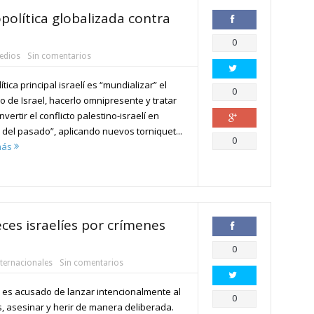
opolítica globalizada contra
Compartir
0
edios
Sin comentarios
ítica principal israelí es “mundializar” el
Compartir
0
o de Israel, hacerlo omnipresente y tratar
nvertir el conflicto palestino-israelí en
 del pasado”, aplicando nuevos torniquet...
Compartir
0
más
eces israelíes por crímenes
Compartir
0
nternacionales
Sin comentarios
l es acusado de lanzar intencionalmente al
Compartir
0
 asesinar y herir de manera deliberada.