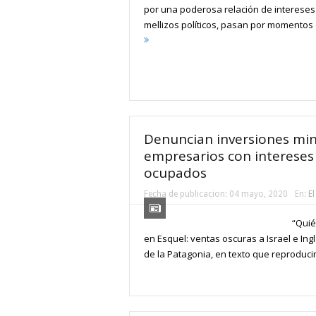
por una poderosa relación de intereses
mellizos políticos, pasan por momentos d
Denuncian inversiones min
empresarios con intereses 
ocupados
Fecha de publicacion:
04 mayo, 2020
En:
El
“Quié
en Esquel: ventas oscuras a Israel e Ingl
de la Patagonia, en texto que reproduci