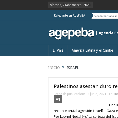
viernes, 24 de marzo, 2023
Relevante en AgePeBA
Habrá que ver si el deslizamiento de Boric hacia el centro es acompañado por toda su coalición
| Agencia P
El País
América Latina y el Caribe
INICIO
ISRAEL
Palestinos asestan duro rev
Fecha de publicacion:
03 junio, 2021
En:
In
Una i
reciente brutal agresión israelí a Gaza 
Por Leonel Nodal (*) / La certeza del fra