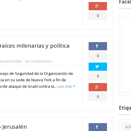
Face
Compartir
0
 raíces milenarias y política
Compartir
0
nternacionales
Sin comentarios
nsejo de Seguridad de la Organización de
Compartir
0
ia en su sede de Nueva York a fin de
rde ataque de Israel contra la...
Lee más
Compartir
0
Etiq
o Jerusalén
AD