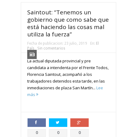
Saintout: “Tenemos un
gobierno que como sabe que
está haciendo las cosas mal
utiliza la fuerza”
Fecha de publicacion:
23 julio, 2019
En:
El
País
Sin comentarios
La actual diputada provincial y pre
candidata a intendenta por el Frente Todos,
Florencia Saintout, acompañó a los
trabajadores detenidos esta tarde, en las
inmediaciones de plaza San Martín...
Lee
más
Compartir
Compartir
Compartir
0
0
0