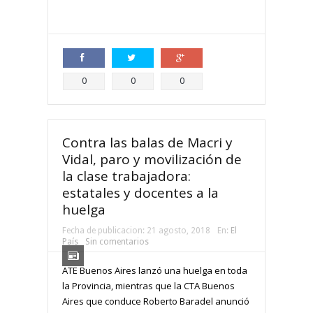
Compartir
Compartir
Compartir
0
0
0
Contra las balas de Macri y
Vidal, paro y movilización de
la clase trabajadora:
estatales y docentes a la
huelga
Fecha de publicacion:
21 agosto, 2018
En:
El
País
Sin comentarios
ATE Buenos Aires lanzó una huelga en toda
la Provincia, mientras que la CTA Buenos
Aires que conduce Roberto Baradel anunció