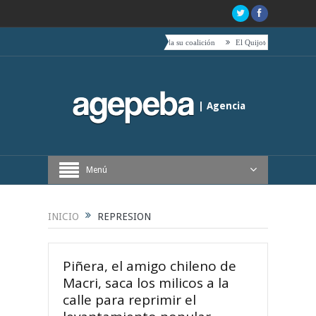
e Boric hacia el centro es acompañado por toda su coalición
El Quijote, tetas, timbales y caf
| Agencia
Periodística de Buenos Aires
Menú
INICIO
REPRESION
Piñera, el amigo chileno de
Macri, saca los milicos a la
calle para reprimir el