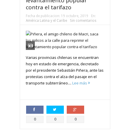
levantamiento popular
contra el tarifazo
Fecha de publicacion:
19 octubre, 2019
En:
América Latina y el Caribe
Sin comentarios
Varias provincias chilenas se encuentran
hoy en estado de emergencia, decretado
por el presidente Sebastián Piñera, ante las
protestas contra el alza del pasaje en el
transporte subterráneo....
Lee más
Compartir
Compartir
Compartir
0
0
0