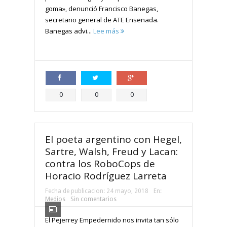
goma», denunció Francisco Banegas,
secretario general de ATE Ensenada.
Banegas advi...
Lee más
Compartir
Compartir
Compartir
0
0
0
El poeta argentino con Hegel,
Sartre, Walsh, Freud y Lacan:
contra los RoboCops de
Horacio Rodríguez Larreta
Fecha de publicacion:
24 mayo, 2018
En:
Medios
Sin comentarios
El Pejerrey Empedernido nos invita tan sólo