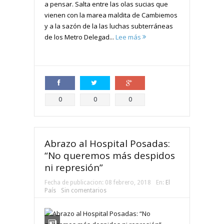
a pensar. Salta entre las olas sucias que
vienen con la marea maldita de Cambiemos
y a la sazón de la las luchas subterráneas
de los Metro Delegad...
Lee más
Compartir
Compartir
Compartir
0
0
0
Abrazo al Hospital Posadas:
“No queremos más despidos
ni represión”
Fecha de publicacion:
08 febrero, 2018
En:
El
País
Sin comentarios