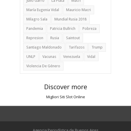
Julio Garro
La Plata
Macri
María Eugenia Vidal
Mauricio Macri
Milagro Sala
Mundial Rusia 2018
Pandemia
Patricia Bullrich
Pobreza
Represion
Rusia
Saintout
Santiago Maldonado
Tarifazos
Trump
UNLP
Vacunas
Venezuela
Vidal
Violencia De Género
Discover more
Migliori Siti Slot Online
Agencia Periodística de Buenos Aires