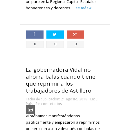
un paro en la Regional Capital. Estatales
bonaerenses y docentes...
Lee más
Compartir
Compartir
Compartir
0
0
0
La gobernadora Vidal no
ahorra balas cuando tiene
que reprimir a los
trabajadores de Astillero
Fecha de publicacion:
21 agosto, 2018
En:
El
País
Sin comentarios
«Estábamos manifestándonos
pacíficamente y empezaron a reprimirnos
primero con agua y después con balas de