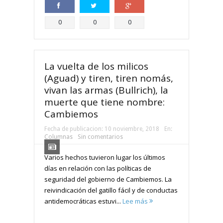
Compartir
Compartir
Compartir
0
0
0
La vuelta de los milicos
(Aguad) y tiren, tiren nomás,
vivan las armas (Bullrich), la
muerte que tiene nombre:
Cambiemos
Fecha de publicacion:
10 noviembre, 2018
En:
Columnas
Sin comentarios
Varios hechos tuvieron lugar los últimos
días en relación con las políticas de
seguridad del gobierno de Cambiemos. La
reivindicación del gatillo fácil y de conductas
antidemocráticas estuvi...
Lee más