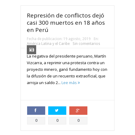
Represión de conflictos dejó
casi 300 muertos en 18 años
en Perú
Fecha de publicacion:
19 agosto, 2019
En:
América Latina y el Caribe
Sin comentarios
La negativa del presidente peruano, Martín
Vizcarra, a reprimir una protesta contra un
proyecto minero, ganó fundamento hoy con
la difusión de un recuento extraoficial, que
arroja un saldo 2...
Lee más
Compartir
Compartir
Compartir
0
0
0