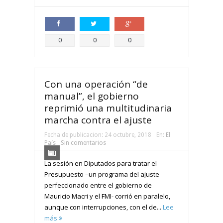
Compartir
Compartir
Compartir
0
0
0
Con una operación “de
manual”, el gobierno
reprimió una multitudinaria
marcha contra el ajuste
Fecha de publicacion:
24 octubre, 2018
En:
El
País
Sin comentarios
La sesión en Diputados para tratar el
Presupuesto –un programa del ajuste
perfeccionado entre el gobierno de
Mauricio Macri y el FMI- corrió en paralelo,
aunque con interrupciones, con el de...
Lee
más