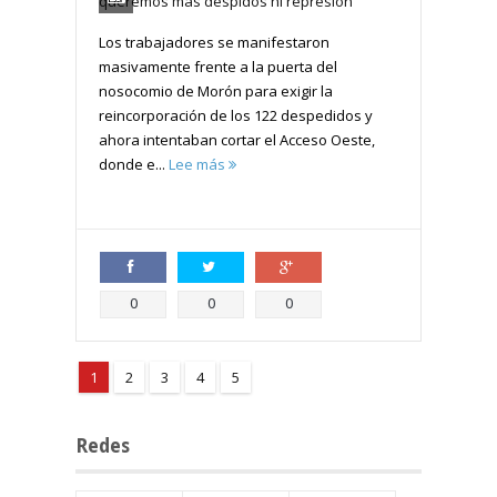
Los trabajadores se manifestaron
masivamente frente a la puerta del
nosocomio de Morón para exigir la
reincorporación de los 122 despedidos y
ahora intentaban cortar el Acceso Oeste,
donde e...
Lee más
Compartir
Compartir
Compartir
0
0
0
1
2
3
4
5
Redes