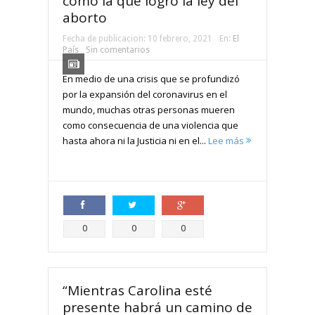
como la que logró la ley del
aborto
Fecha de publicacion:
10 febrero, 2021
En:
El
País
Sin comentarios
En medio de una crisis que se profundizó
por la expansión del coronavirus en el
mundo, muchas otras personas mueren
como consecuencia de una violencia que
hasta ahora ni la Justicia ni en el...
Lee más
Compartir
Compartir
Compartir
0
0
0
“Mientras Carolina esté
presente habrá un camino de