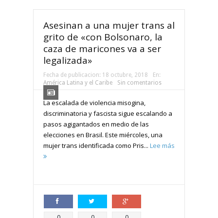
Asesinan a una mujer trans al
grito de «con Bolsonaro, la
caza de maricones va a ser
legalizada»
Fecha de publicacion:
18 octubre, 2018
En:
América Latina y el Caribe
Sin comentarios
La escalada de violencia misogina,
discriminatoria y fascista sigue escalando a
pasos agigantados en medio de las
elecciones en Brasil. Este miércoles, una
mujer trans identificada como Pris...
Lee más
Compartir
Compartir
Compartir
0
0
0