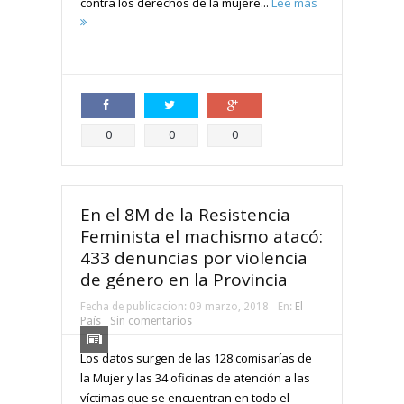
contra los derechos de la mujere...
Lee más
Compartir
Compartir
Compartir
0
0
0
En el 8M de la Resistencia
Feminista el machismo atacó:
433 denuncias por violencia
de género en la Provincia
Fecha de publicacion:
09 marzo, 2018
En:
El
País
Sin comentarios
Los datos surgen de las 128 comisarías de
la Mujer y las 34 oficinas de atención a las
víctimas que se encuentran en todo el