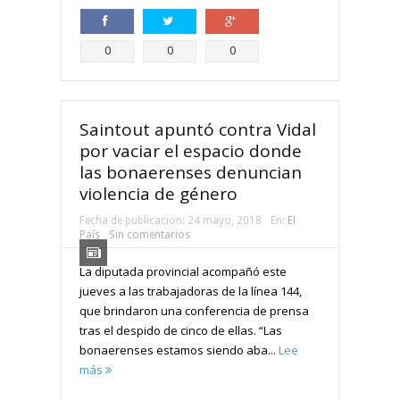
Compartir
Compartir
Compartir
0
0
0
Saintout apuntó contra Vidal
por vaciar el espacio donde
las bonaerenses denuncian
violencia de género
Fecha de publicacion:
24 mayo, 2018
En:
El
País
Sin comentarios
La diputada provincial acompañó este
jueves a las trabajadoras de la línea 144,
que brindaron una conferencia de prensa
tras el despido de cinco de ellas. “Las
bonaerenses estamos siendo aba...
Lee
más