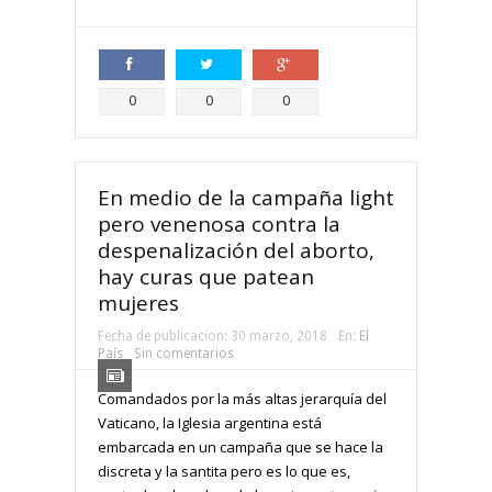
Compartir
Compartir
Compartir
0
0
0
En medio de la campaña light
pero venenosa contra la
despenalización del aborto,
hay curas que patean
mujeres
Fecha de publicacion:
30 marzo, 2018
En:
El
País
Sin comentarios
Comandados por la más altas jerarquía del
Vaticano, la Iglesia argentina está
embarcada en un campaña que se hace la
discreta y la santita pero es lo que es,