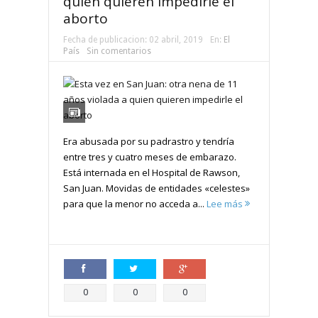
quien quieren impedirle el
aborto
Fecha de publicacion:
02 abril, 2019
En:
El
País
Sin comentarios
Era abusada por su padrastro y tendría
entre tres y cuatro meses de embarazo.
Está internada en el Hospital de Rawson,
San Juan. Movidas de entidades «celestes»
para que la menor no acceda a...
Lee más
Compartir
Compartir
Compartir
0
0
0