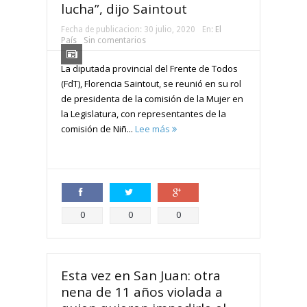
lucha”, dijo Saintout
Fecha de publicacion:
30 julio, 2020
En:
El
País
Sin comentarios
La diputada provincial del Frente de Todos
(FdT), Florencia Saintout, se reunió en su rol
de presidenta de la comisión de la Mujer en
la Legislatura, con representantes de la
comisión de Niñ...
Lee más
Compartir
Compartir
Compartir
0
0
0
Esta vez en San Juan: otra
nena de 11 años violada a