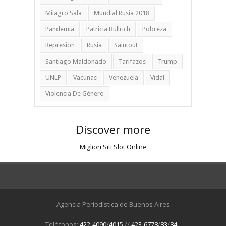
Milagro Sala
Mundial Rusia 2018
Pandemia
Patricia Bullrich
Pobreza
Represion
Rusia
Saintout
Santiago Maldonado
Tarifazos
Trump
UNLP
Vacunas
Venezuela
Vidal
Violencia De Género
Discover more
Migliori Siti Slot Online
Agencia Periodística de Buenos Aires
Teléfonos:
422-4090
/
4015
//
423-6778
/
83
/
84
-