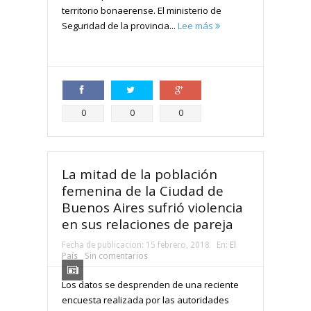
territorio bonaerense. El ministerio de
Seguridad de la provincia...
Lee más
Compartir
Compartir
Compartir
0
0
0
La mitad de la población
femenina de la Ciudad de
Buenos Aires sufrió violencia
en sus relaciones de pareja
Fecha de publicacion:
15 febrero, 2018
En:
El
País
Sin comentarios
Los datos se desprenden de una reciente
encuesta realizada por las autoridades