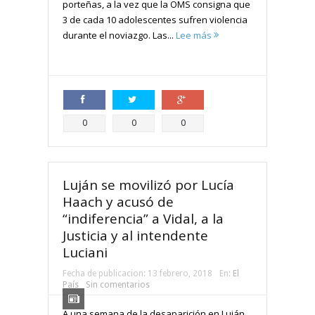
porteñas, a la vez que la OMS consigna que
3 de cada 10 adolescentes sufren violencia
durante el noviazgo. Las...
Lee más
Compartir
Compartir
Compartir
0
0
0
Luján se movilizó por Lucía
Haach y acusó de
“indiferencia” a Vidal, a la
Justicia y al intendente
Luciani
Fecha de publicacion:
13 febrero, 2018
En:
El
País
Sin comentarios
A una semana de la desaparición en Luján