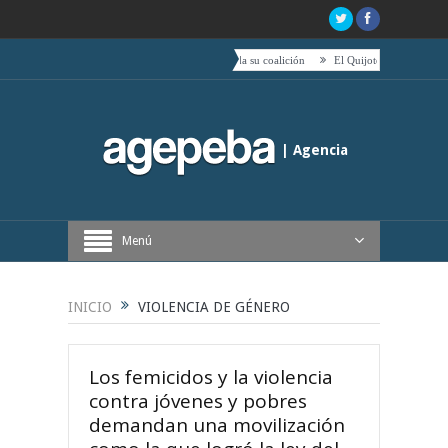
e Boric hacia el centro es acompañado por toda su coalición
El Quijote, tetas, timbales y caf
| Agencia
Periodística de Buenos Aires
Menú
INICIO
VIOLENCIA DE GÉNERO
Los femicidos y la violencia
contra jóvenes y pobres
demandan una movilización