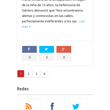
de la niña de 13 años, la Defensoría de
Género denunció que “Nos encontramos
alertas y conmovidas en las calles,
perfectamente indiferentes a los ojo...
Lee
más
Compartir
Compartir
Compartir
0
0
0
1
2
3
4
Redes