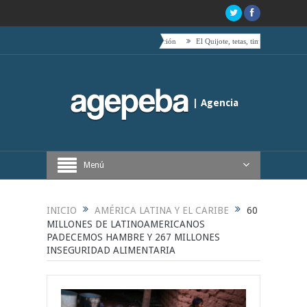
l centro es acompañado por toda su coalición
El Quijote, tetas, timbales y café
Boric ve
| Agencia
Periodística de Buenos Aires
Menú
INICIO
AMÉRICA LATINA Y EL CARIBE
60
MILLONES DE LATINOAMERICANOS
PADECEMOS HAMBRE Y 267 MILLONES
INSEGURIDAD ALIMENTARIA