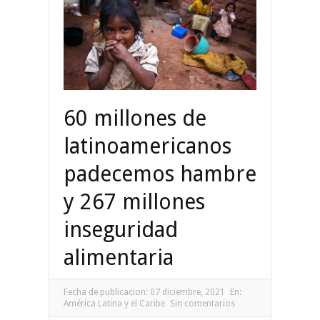
60 millones de
latinoamericanos
padecemos hambre
y 267 millones
inseguridad
alimentaria
Fecha de publicacion:
07 diciembre, 2021
En:
América Latina y el Caribe
Sin comentarios