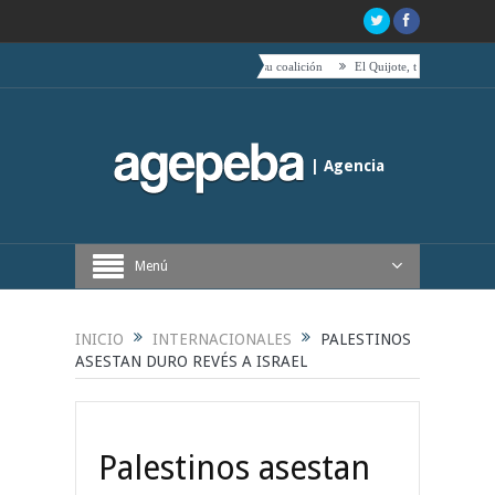
c hacia el centro es acompañado por toda su coalición
El Quijote, tetas, timbales y café
| Agencia
Periodística de Buenos Aires
Menú
INICIO
INTERNACIONALES
PALESTINOS
ASESTAN DURO REVÉS A ISRAEL
Palestinos asestan