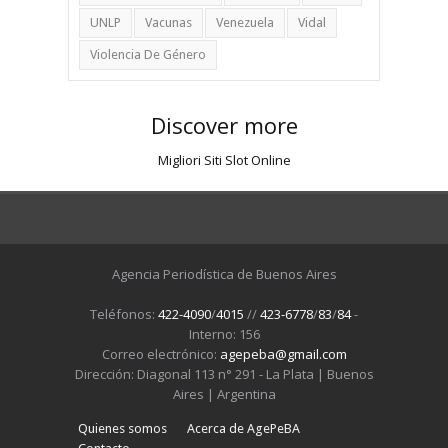
UNLP
Vacunas
Venezuela
Vidal
Violencia De Género
Discover more
Migliori Siti Slot Online
Agencia Periodística de Buenos Aires
Teléfonos:
422-4090
/
4015
//
423-6778
/
83
/
84
-
Interno: 156
Correo electrónico:
agepeba@gmail.com
Dirección: Diagonal 113 n° 291 - La Plata | Buenos
Aires | Argentina
Quienes somos
Acerca de AgePeBA