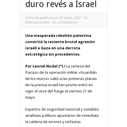
duro revés a Israel
Fecha de publicacion:
03 junio, 2021
En:
Internacionales
Sin comentarios
Una inesperada rebelión palestina
convirtió la reciente brutal agresión
israelí a Gaza en una derrota
estratégica sin precedentes.
Por Leonel Nodal (*) /
La certeza del
fracaso de la operación militar «Guardián
de los muros» saltó a las primeras planas
de la prensa israelí tan pronto entró en
vigor el cese del fuego el viernes 21 de
mayo.
Expertos de seguridad nacional y notables
analistas políticos apuntaron de inmediato
la cadena de errores y nefastas