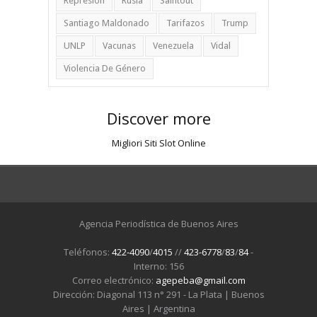
Represion
Rusia
Saintout
Santiago Maldonado
Tarifazos
Trump
UNLP
Vacunas
Venezuela
Vidal
Violencia De Género
Discover more
Migliori Siti Slot Online
Agencia Periodística de Buenos Aires
Teléfonos:
422-4090
/
4015
//
423-6778
/
83
/
84
-
Interno: 156
Correo electrónico:
agepeba@gmail.com
Dirección: Diagonal 113 n° 291 - La Plata | Buenos
Aires | Argentina