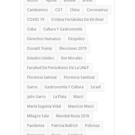
ADULP
Ajuste
Bolivia
Brasil
Cambiemos
CGT
China
Coronavirus
COVID 19
Cristina Fernández De Kirchner
Cuba
Cultura Y Gastronomía
Derechos Humanos
Despidos
Donald Trump
Elecciones 2019
Estados Unidos
Evo Morales
Facultad De Periodismo De La UNLP
Florencia Sainout
Florencia Saintout
Garro
Gastronomía Y Cultura
Israel
Julio Garro
La Plata
Macri
María Eugenia Vidal
Mauricio Macri
Milagro Sala
Mundial Rusia 2018
Pandemia
Patricia Bullrich
Pobreza