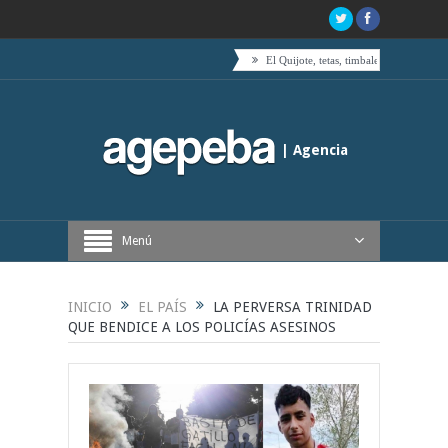
 es acompañado por toda su coalición
El Quijote, tetas, timbales y café
Boric venció al 
| Agencia
Periodística de Buenos Aires
Menú
INICIO
EL PAÍS
LA PERVERSA TRINIDAD
QUE BENDICE A LOS POLICÍAS ASESINOS