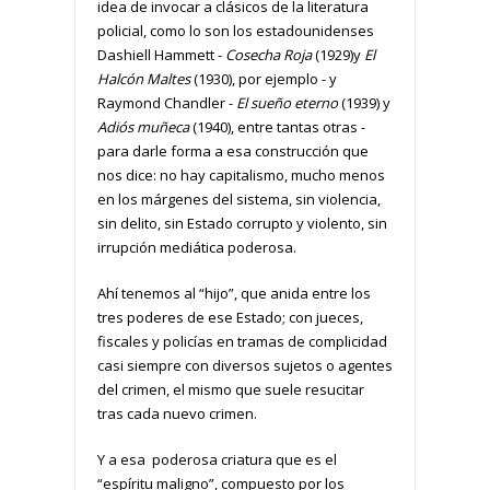
idea de invocar a clásicos de la literatura
policial, como lo son los estadounidenses
Dashiell Hammett -
Cosecha Roja
(1929)y
El
Halcón Maltes
(1930), por ejemplo - y
Raymond Chandler -
El sueño eterno
(1939) y
Adiós muñeca
(1940), entre tantas otras -
para darle forma a esa construcción que
nos dice: no hay capitalismo, mucho menos
en los márgenes del sistema, sin violencia,
sin delito, sin Estado corrupto y violento, sin
irrupción mediática poderosa.
Ahí tenemos al “hijo”, que anida entre los
tres poderes de ese Estado; con jueces,
fiscales y policías en tramas de complicidad
casi siempre con diversos sujetos o agentes
del crimen, el mismo que suele resucitar
tras cada nuevo crimen.
Y a esa poderosa criatura que es el
“espíritu maligno”, compuesto por los