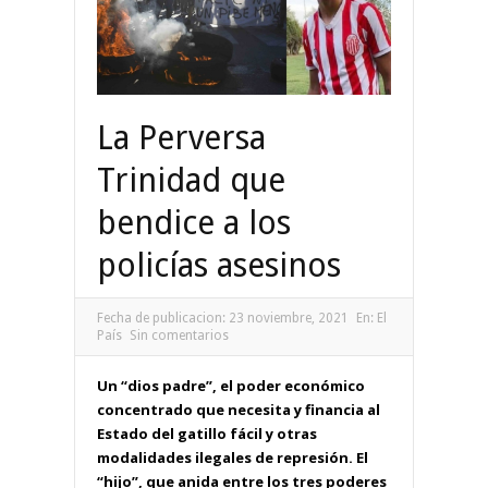
La Perversa
Trinidad que
bendice a los
policías asesinos
Fecha de publicacion:
23 noviembre, 2021
En:
El
País
Sin comentarios
Un “dios padre”, el poder económico
concentrado que necesita y financia al
Estado del gatillo fácil y otras
modalidades ilegales de represión. El
“hijo”, que anida entre los tres poderes