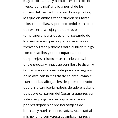
mayor confianza, y al rato, también con la
fresca de la mañana id a por el de los
oficios del despacho de verduras y frutas,
los que en ambos casos suelen ser tanto
ellos como ellas. Al primero pedidle un lomo
de res certera, roja y de destrozo
tempranero, para luego en el segundo de
los tenderetes que las papas sean esas
frescas y listas y dóciles para el buen fuego
con cascarillas y todo. Emparejad de
desparejes al lomo, masajearlo con sal
entre gruesa y fina, que parrillera le dicen, y
tantos granos enteros de pimienta negra y
de la otra con la mezcla de colores, como el
cuero de las alforjas les dé, pues no olvido
que en la carnicería habéis dejado el salario
de pobre centurión del César, a quienes con
sales les pagaban para que su cueros
pobres dejasen sobre los campos de
batallas y huellas de retiradas. Acariciad al
mismo lomo con vuestras ambas manos y