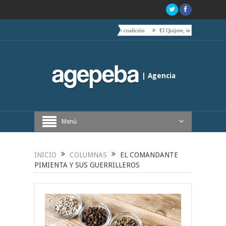
hacia el centro es acompañado por toda su coalición
El Quijote, tetas, timbales y café
| Agencia
Periodística de Buenos Aires
Menú
INICIO
COLUMNAS
EL COMANDANTE
PIMIENTA Y SUS GUERRILLEROS