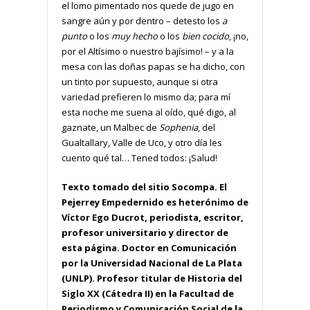
el lomo pimentado nos quede de jugo en
sangre aún y por dentro – detesto los
a
punto
o los
muy hecho
o los
bien cocido
, ¡no,
por el Altísimo o nuestro bajísimo! – y a la
mesa con las doñas papas se ha dicho, con
un tinto por supuesto, aunque si otra
variedad prefieren lo mismo da; para mí
esta noche me suena al oído, qué digo, al
gaznate, un Malbec de
Sophenia
, del
Gualtallary, Valle de Uco, y otro día les
cuento qué tal… Tened todos: ¡Salud!
Texto tomado del sitio Socompa. El
Pejerrey Empedernido es heterónimo de
Víctor Ego Ducrot, periodista, escritor,
profesor universitario y director de
esta página. Doctor en Comunicación
por la Universidad Nacional de La Plata
(UNLP). Profesor titular de Historia del
Siglo XX (Cátedra II) en la Facultad de
Periodismo y Comunicación Social de la