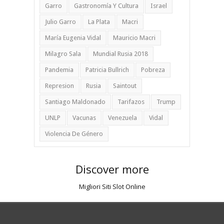
Garro
Gastronomía Y Cultura
Israel
Julio Garro
La Plata
Macri
María Eugenia Vidal
Mauricio Macri
Milagro Sala
Mundial Rusia 2018
Pandemia
Patricia Bullrich
Pobreza
Represion
Rusia
Saintout
Santiago Maldonado
Tarifazos
Trump
UNLP
Vacunas
Venezuela
Vidal
Violencia De Género
Discover more
Migliori Siti Slot Online