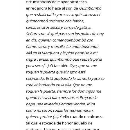
circunstancias de mayor picaresca
enredadora lo hace al son de
Quimbombó
que resbala pa’ la yuca seca, qué sabroso el
quimbombó cocinado con harina,
camaroncitos secos y carne de gallina.
Señores no sé qué pasa con los pollos de hoy
en día, quieren comer quimbombó con
ñame, carne y morcilla. Lo ando buscando
allá en la Marqueta y le pido permiso a mi
negra Teresa, quimbombó que resbala pa’ la
yuca seca (…)
. O también
Oye, que no me
toquen la puerta que el negro está
cocinando. Está adobando la carne, la yuca se
está ablandando en la olla. Que no me
toquen la puerta, siempre los domingos me
quedo en casa para descansar; Preparo la
papa, una invitada siempre vendrá. Mira
como mi sazón todas las vecinas miran,
quieren probar (…)
. Y ello cuando no alcanza
tal cual estocada de honor aquello de
recitares clásicos, para acometer con
mas