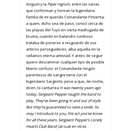
longum
y la
Piper nigrum
, entre las varias
que conforman y honran la legendaria
familia de mi querido Comandante Pimienta;
a quien, dicho sea de paso, conocí cerca de
las playas del Tuyú en cierta madrugada de
bruma, cuando en balandro rumboso
trataba de ponerse a resguardo de sus
arteros perseguidores; alba aquella en la
sellamos eterna amistad. Y antes de seguir
quiero descaminar cualquier tipo de posible
tiberio confuso: el Comandante ningún
parentesco de sangre tiene con el
legendario Sargento, pese a que, de noche,
dicen, lo canturrea
It was twenty years ago
today, Sergeant Pepper taught the band to
play, They’ve been going in and out of style.
But they’re guaranteed to raise a smile. So
may I introduce to you, the act you’ve know
for all these years. Sergeant Pepper’s Lonely
Hearts Club Band
; tal cual en otras