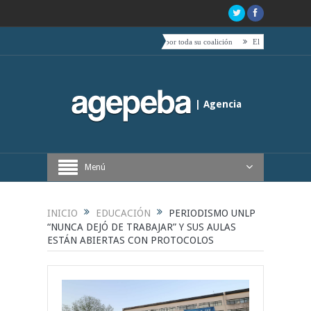
ento de Boric hacia el centro es acompañado por toda su coalición
El Quijote, tetas, timbale
| Agencia
Periodística de Buenos Aires
Menú
INICIO
EDUCACIÓN
PERIODISMO UNLP
“NUNCA DEJÓ DE TRABAJAR” Y SUS AULAS
ESTÁN ABIERTAS CON PROTOCOLOS