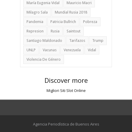
María Eugenia Vidal
Mauricio Macri
Milagro Sala
Mundial Rusia 2018
Pandemia
Patricia Bullrich
Pobreza
Represion
Rusia
Saintout
Santiago Maldonado
Tarifazos
Trump
UNLP
Vacunas
Venezuela
Vidal
Violencia De Género
Discover more
Migliori Siti Slot Online
Agencia Periodística de Buenos Aires