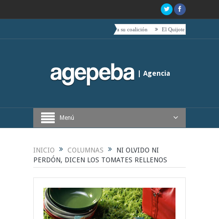
oric hacia el centro es acompañado por toda su coalición
El Quijote, tetas, timbales y café
| Agencia
Periodística de Buenos Aires
Menú
INICIO
COLUMNAS
NI OLVIDO NI
PERDÓN, DICEN LOS TOMATES RELLENOS