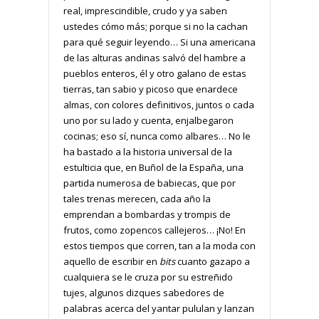
real, imprescindible, crudo y ya saben
ustedes cómo más; porque si no la cachan
para qué seguir leyendo… Si una americana
de las alturas andinas salvó del hambre a
pueblos enteros, él y otro galano de estas
tierras, tan sabio y picoso que enardece
almas, con colores definitivos, juntos o cada
uno por su lado y cuenta, enjalbegaron
cocinas; eso sí, nunca como albares… No le
ha bastado a la historia universal de la
estulticia que, en Buñol de la España, una
partida numerosa de babiecas, que por
tales trenas merecen, cada año la
emprendan a bombardas y trompis de
frutos, como zopencos callejeros… ¡No! En
estos tiempos que corren, tan a la moda con
aquello de escribir en
bits
cuanto gazapo a
cualquiera se le cruza por su estreñido
tujes, algunos dizques sabedores de
palabras acerca del yantar pululan y lanzan