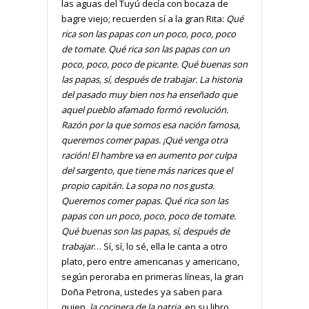
las aguas del Tuyú decía con bocaza de
bagre viejo; recuerden sí a la gran Rita:
Qué
rica son las papas con un poco, poco, poco
de tomate. Qué rica son las papas con un
poco, poco, poco de picante. Qué buenas son
las papas, sí, después de trabajar. La historia
del pasado muy bien nos ha enseñado que
aquel pueblo afamado formó revolución.
Razón por la que somos esa nación famosa,
queremos comer papas. ¡Qué venga otra
ración! El hambre va en aumento por culpa
del sargento, que tiene más narices que el
propio capitán. La sopa no nos gusta.
Queremos comer papas. Qué rica son las
papas con un poco, poco, poco de tomate.
Qué buenas son las papas, sí, después de
trabajar
… Sí, sí, lo sé, ella le canta a otro
plato, pero entre americanas y americano,
según peroraba en primeras líneas, la gran
Doña Petrona, ustedes ya saben para
quien,
la cocinera de la patria,
en su libro