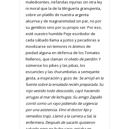
maledicentes, nefandas injurias sin otra ley
ni moral que la de la tilinguería granujienta,
sobre un platillo de nuestra argenta
alcurnia y de magnanimidad sin par, no por
su gentilicio sino por su propio ser. Por eso,
esté vuestro humilde Peje escribidor de
cada sábado llama a justos y pecadoras a
movilizarse sin temores ni ánimos de
piedad alguna en defensa de los Tomates
Rellenos, que claman
ni olvido de perdón
. Y
súmense los pibes y las pibas, los
escuincles y las churumbelas a semejante
gesta, a inspiración y gozo de:
Se arrojó en la
fuente sobre la ensalada recién preparada. Su
rojo vestido todo descosido, cayó haciendo
arrugas al mar de lechugas. Su amigo Zapallo
corrió como un rayo pidiendo de urgencia
por una asistencia. Vino el doctor Ajo y
remedios trajo. Llamó a la carrera a Sal, la
enfermera. Después de sacarlo quisieron
salvarlo pero no hubo caso: ¡estaba en