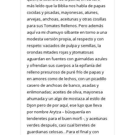
más leído que la Biblia nos habla de papas
cocidas y pisadas, mayonesas, atunes,
arvejas, anchoas, aceitunas y otras cosillas
para sus Tomates Rellenos. Pero además
aquí va mi chamuyo silbante en torno a una
modesta versión propia, al respecto y con
respeto: vaciados de pulpa y semillas, la
orondas mitades rojas y jitomatosas
aguardan en fuentes con guirnaldas azules
y ofrendan sus cuerpos a la epifanía del
relleno presuroso de puré frío de papas y
en amores como de lechos, con un picadillo
casero de anchoas de banco, asadas y
enlimonadas; aceites de oliva, mayonesa
ahumada y un algo de mostaza al estilo de
Dijon pero de por aquí, ese lujo que lleva
por nombre Arytza – búsquenla en
tenderetes para el buen morfi -, y aceitunas
verdes después, casi cual birretes de
guardianas celosas…Para el final y con