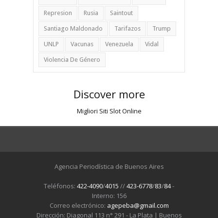
Represion
Rusia
Saintout
Santiago Maldonado
Tarifazos
Trump
UNLP
Vacunas
Venezuela
Vidal
Violencia De Género
Discover more
Migliori Siti Slot Online
Agencia Periodística de Buenos Aires
Teléfonos:
422-4090
/
4015
//
423-6778
/
83
/
84
-
Interno: 156
Correo electrónico:
agepeba@gmail.com
Dirección: Diagonal 113 n° 291 - La Plata | Buenos