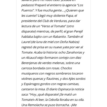
pedazos! Preparó el entierro la agencia “Los
Puerros”. Y fue mucha gente… ¿Quieren que
les cuente? Llegó muy doliente Papa, el
presidente del Club de Verduras, para dar
lectura de un “Verso al Tomate” (otro
disparate) mientras, de perfil, el gran Perejil
hablaba bajito con un Rabanito. También el
Laurel (de luna de miel con Doña Nabiza)
regresó de prisa en su nuevo yate por ver al
Tomate. Acaba la historia: ocho Zanahorias y
un Alcaucil viejo formaron cortejo con diez
Berenjenas de verdes melenas, sobre una
carroza bordada con rosas. Choclos
musiqueros con negros sombreros tocaron
violines quenas y flautines, y dos Ajíes sordos
y Espárragos gordos con negras camisas,
cantaron la misa. El diario Espinaca la noticia
saca: “Hoy, ¡qué disparate! ¡Se mató un
Tomate!» Al leer, la Cebolla lloraba en su olla.
Una Remolacha se puso borracha. -¡Me