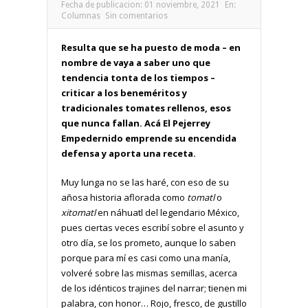
Fecha de publicacion:
01 noviembre, 2021
En:
Columnas
Sin comentarios
Resulta que se ha puesto de moda – en
nombre de vaya a saber uno que
tendencia tonta de los tiempos –
criticar a los beneméritos y
tradicionales tomates rellenos, esos
que nunca fallan. Acá El Pejerrey
Empedernido emprende su encendida
defensa y aporta una receta.
Muy lunga no se las haré, con eso de su
añosa historia aflorada como
tomatl
o
xitomatl
en náhuatl del legendario México,
pues ciertas veces escribí sobre el asunto y
otro día, se los prometo, aunque lo saben
porque para mí es casi como una manía,
volveré sobre las mismas semillas, acerca
de los idénticos trajines del narrar; tienen mi
palabra, con honor… Rojo, fresco, de gustillo