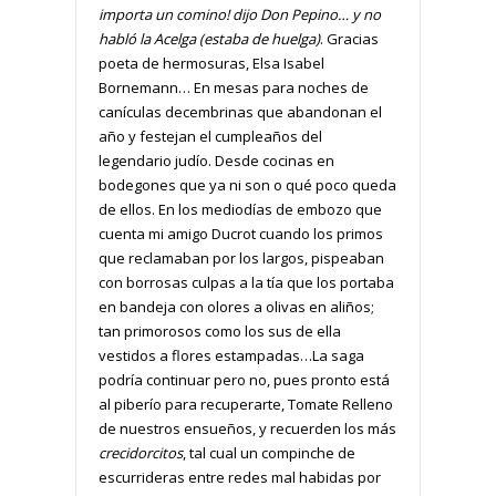
importa un comino! dijo Don Pepino… y no
habló la Acelga (estaba de huelga)
. Gracias
poeta de hermosuras, Elsa Isabel
Bornemann… En mesas para noches de
canículas decembrinas que abandonan el
año y festejan el cumpleaños del
legendario judío. Desde cocinas en
bodegones que ya ni son o qué poco queda
de ellos. En los mediodías de embozo que
cuenta mi amigo Ducrot cuando los primos
que reclamaban por los largos, pispeaban
con borrosas culpas a la tía que los portaba
en bandeja con olores a olivas en aliños;
tan primorosos como los sus de ella
vestidos a flores estampadas…La saga
podría continuar pero no, pues pronto está
al piberío para recuperarte, Tomate Relleno
de nuestros ensueños, y recuerden los más
crecidorcitos
, tal cual un compinche de
escurrideras entre redes mal habidas por