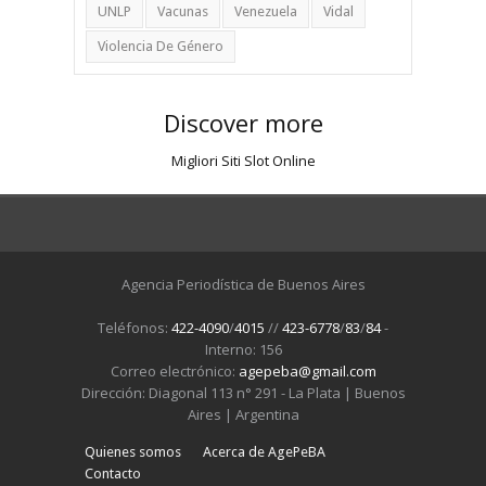
UNLP
Vacunas
Venezuela
Vidal
Violencia De Género
Discover more
Migliori Siti Slot Online
Agencia Periodística de Buenos Aires
Teléfonos:
422-4090
/
4015
//
423-6778
/
83
/
84
-
Interno: 156
Correo electrónico:
agepeba@gmail.com
Dirección: Diagonal 113 n° 291 - La Plata | Buenos
Aires | Argentina
Quienes somos
Acerca de AgePeBA
Contacto