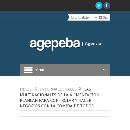
e Boric hacia el centro es acompañado por toda su coalición
El Quijote, tetas, timbales y caf
| Agencia
Periodística de Buenos Aires
Menú
INICIO
INTERNACIONALES
LAS
MULTINACIONALES DE LA ALIMENTACIÓN
PLANEAN PARA CONTROLAR Y HACER
NEGOCIOS CON LA COMIDA DE TODOS