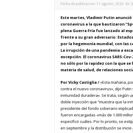
Fecha de publicacion:
11 agosto, 2020
En:
I
Este martes, Vladimir Putin anunció 
coronavirus a la que bautizaron “Spu
plena Guerra Fría fue lanzado al esp
frente a su gran adversario: Estados
por la hegemonía mundial, con las c
La irrupción de una pandemia a escal
excepción. El coronavirus SARS-Cov-
no sólo por la rapidez con la que s
materia de salud, de relaciones soci
Por Vicky Castiglia /
«Esta mañana, por
contra el nuevo coronavirus», dijo Putin
inmunidad duradera». Se trata, según u
doble inyección que “muestra que la in
presidente del fondo soberano implicado 
fueron encargadas «más de 1.000 millon
especificó cuáles. Por lo pronto, se estip
en septiembre y la distribución se inicie