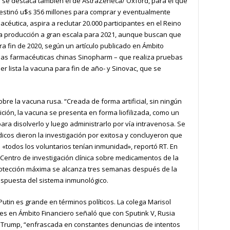
3 se destaca también el de AstraZeneca/ Oxford, para el que
, destinó u$s 356 millones para comprar y eventualmente
acéutica, aspira a reclutar 20.000 participantes en el Reino
na producción a gran escala para 2021, aunque buscan que
ra fin de 2020, según un artículo publicado en Ámbito
 las farmacéuticas chinas Sinopharm – que realiza pruebas
r lista la vacuna para fin de año- y Sinovac, que se
obre la vacuna rusa. “Creada de forma artificial, sin ningún
ión, la vacuna se presenta en forma liofilizada, como un
ara disolverlo y luego administrarlo por vía intravenosa. Se
cos dieron la investigación por exitosa y concluyeron que
o «todos los voluntarios tenían inmunidad», reportó RT. En
l Centro de investigación clínica sobre medicamentos de la
rotección máxima se alcanza tres semanas después de la
spuesta del sistema inmunológico.
utin es grande en términos políticos. La colega Marisol
tes en Ámbito Financiero señaló que con Sputink V, Rusia
de Trump, “enfrascada en constantes denuncias de intentos