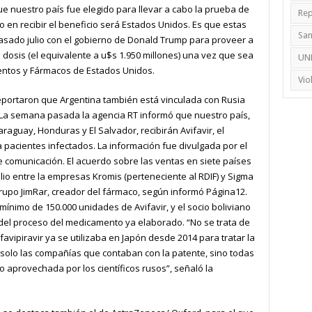
ue nuestro país fue elegido para llevar a cabo la prueba de
Rep
o en recibir el beneficio será Estados Unidos. Es que estas
Sa
asado julio con el gobierno de Donald Trump para proveer a
 dosis (el equivalente a u$s 1.950 millones) una vez que sea
UN
entos y Fármacos de Estados Unidos.
Vio
portaron que Argentina también está vinculada con Rusia
s. La semana pasada la agencia RT informó que nuestro país,
araguay, Honduras y El Salvador, recibirán Avifavir, el
a pacientes infectados. La información fue divulgada por el
e comunicación. El acuerdo sobre las ventas en siete países
lio entre la empresas Kromis (perteneciente al RDIF) y Sigma
 grupo JimRar, creador del fármaco, según informó Página12.
mínimo de 150.000 unidades de Avifavir, y el socio boliviano
al del proceso del medicamento ya elaborado. “No se trata de
favipiravir ya se utilizaba en Japón desde 2014 para tratar la
 solo las compañías que contaban con la patente, sino todas
o aprovechada por los científicos rusos”, señaló la