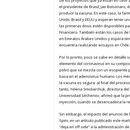
De los proyectos que ya están en fase 
el presidente de Brasil, Jair Bolsonaro
producir la vacuna. En este caso, la farm
Unido, Brasil y EEUU y esperan tener u
las primeras dosis estén disponibles pa
Financiero. También están los casos de
en Emiratos Árabes Unidos y espera tene
encuentra realizando ensayos en Chile.
Por lo pronto, poco se sabe en detalle s
elemento del coronavirus en su composic
polvo que se mezcla con un escipiente p
basa en el adenovirus humano. Los médi
la vacuna es segura: al final del proces
tanto, Yelena Smoliarchuk, directora de
Universidad Séchenov, afirmó que la p
inyección, cuando se desencadena la re
Sin embargo, el impacto del anuncio de P
Spini, en un artículo publicado este mar
“deja en off side” a la administración 