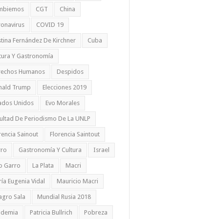
mbiemos
CGT
China
onavirus
COVID 19
stina Fernández De Kirchner
Cuba
tura Y Gastronomía
rechos Humanos
Despidos
nald Trump
Elecciones 2019
ados Unidos
Evo Morales
ultad De Periodismo De La UNLP
rencia Sainout
Florencia Saintout
rro
Gastronomía Y Cultura
Israel
io Garro
La Plata
Macri
ía Eugenia Vidal
Mauricio Macri
agro Sala
Mundial Rusia 2018
ndemia
Patricia Bullrich
Pobreza