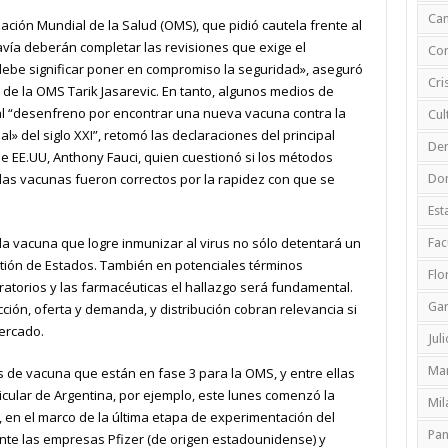
Ca
zación Mundial de la Salud (OMS), que pidió cautela frente al
davía deberán completar las revisiones que exige el
Cor
debe significar poner en compromiso la seguridad», aseguró
Cri
de la OMS Tarik Jasarevic. En tanto, algunos medios de
 al “desenfreno por encontrar una nueva vacuna contra la
Cul
l» del siglo XXI”, retomó las declaraciones del principal
De
 EE.UU, Anthony Fauci, quien cuestionó si los métodos
 las vacunas fueron correctos por la rapidez con que se
Do
Est
 la vacuna que logre inmunizar al virus no sólo detentará un
Fac
stión de Estados. También en potenciales términos
Flo
atorios y las farmacéuticas el hallazgo será fundamental.
Ga
ión, oferta y demanda, y distribución cobran relevancia si
ercado.
Jul
Mar
 de vacuna que están en fase 3 para la OMS, y entre ellas
ticular de Argentina, por ejemplo, este lunes comenzó la
Mil
l, en el marco de la última etapa de experimentación del
Pa
te las empresas Pfizer (de origen estadounidense) y