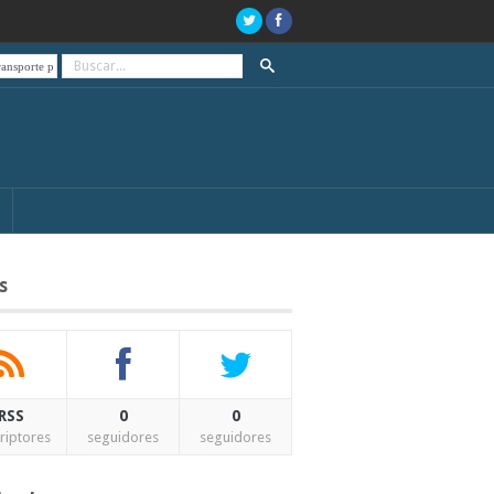
blico, de paro el día de las elecciones
A 20 años del estallido social y el “que se vayan todo
s
RSS
0
0
riptores
seguidores
seguidores