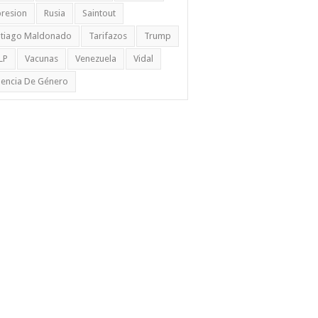
resion
Rusia
Saintout
ntiago Maldonado
Tarifazos
Trump
LP
Vacunas
Venezuela
Vidal
lencia De Género