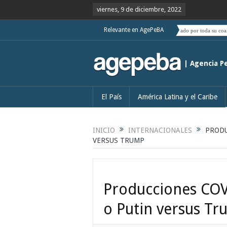
viernes, 9 de diciembre, 2022
Relevante en AgePeBA
á que ver si el deslizamiento de Boric hacia el centro es acompañado por toda su coalición
| Agencia P
El País
América Latina y el Caribe
INICIO
INTERNACIONALES
PRODU
VERSUS TRUMP
Producciones COV
o Putin versus T