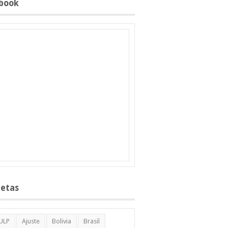
book
uetas
ULP
Ajuste
Bolivia
Brasil