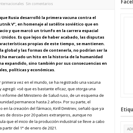
Face
nternacionales
Sin comentarios
que Rusia desarrolló la primera vacuna contra el
tnik V”, en homenaje al satélite soviético que en
acio y que marcó un triunfo en la carrera espacial
 Unidos. Es que lejos de haber acabado, las disputas
aracterísticas propias de este tiempo, se mantienen.
a global y las formas de contenerla, no podrían ser la
2 ha marcado un hito en la historia de la humanidad
e ha expandido, sino también por sus consecuencias en
ales, políticas y económicas.
 primera vez en el mundo, se ha registrado una vacuna
 y agregó: «sé que es bastante eficaz, que otorga una
n informe del Ministerio de Salud ruso, de un esquema de
munidad permanece hasta 2 años». Por su parte, el
en la creación del fármaco, Kirill Dmitriev, señaló que ya
Etiq
es de dosis» por 20 países extranjeros, aunque no
ula que el inicio de la producción industrial se lleve a cabo
 a partir del 1° de enero de 2021.
AD