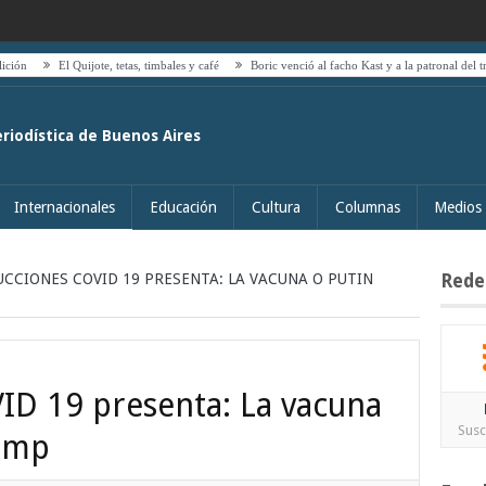
El Quijote, tetas, timbales y café
Boric venció al facho Kast y a la patronal del transporte pú
eriodística de Buenos Aires
Internacionales
Educación
Cultura
Columnas
Medios
CCIONES COVID 19 PRESENTA: LA VACUNA O PUTIN
Rede
ID 19 presenta: La vacuna
Susc
rump