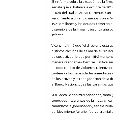
El «informe sobre la situación de la firm
señala que el balance a octubre de 2018
el 60% del cual es Activo corriente. Y un
vencimiento a un año o menos) son el 54
19.528 millones y las deudas comerciales
disponible de la firma no justifica una c
informe.
Vicentin afirmó que “el directorio está a
distintos caminos de salida de su situ
de sus activos, lo que permitirá mantene
manera razonable». Pero se justifica se
de todo cambio de Gobierno ralentizan
contemple las necesidades inmediatas 
de los activos y la renegociación de la
al Banco Nación, todas las garantías qu
«En Santa Fe son muy conocidos, tanto (
conocidos integrantes de la mesa chica
candidatos a gobernador», señala Pedro 
del Movimiento Agrario, fuerza gremial 