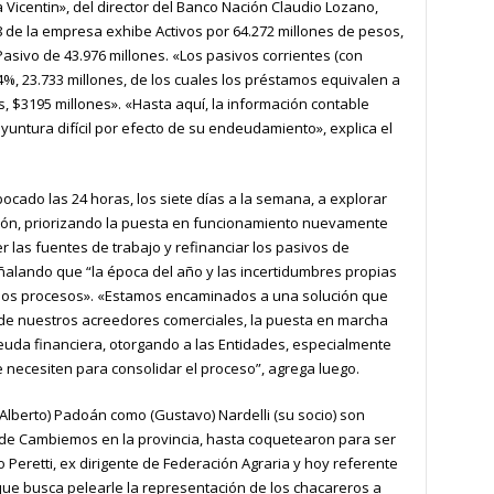
a Vicentin», del director del Banco Nación Claudio Lozano,
 de la empresa exhibe Activos por 64.272 millones de pesos,
 Pasivo de 43.976 millones. «Los pasivos corrientes (con
%, 23.733 millones, de los cuales los préstamos equivalen a
, $3195 millones». «Hasta aquí, la información contable
oyuntura difícil por efecto de su endeudamiento», explica el
bocado las 24 horas, los siete días a la semana, a explorar
ación, priorizando la puesta en funcionamiento nuevamente
r las fuentes de trabajo y refinanciar los pasivos de
ñalando que “la época del año y las incertidumbres propias
 los procesos». «Estamos encaminados a una solución que
de nuestros acreedores comerciales, la puesta en marcha
 deuda financiera, otorgando a las Entidades, especialmente
e necesiten para consolidar el proceso”, agrega luego.
Alberto) Padoán como (Gustavo) Nardelli (su socio) son
 de Cambiemos en la provincia, hasta coquetearon para ser
Peretti, ex dirigente de Federación Agraria y hoy referente
que busca pelearle la representación de los chacareros a