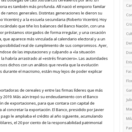
Ca
toria es también más profunda. Allí nació el emporio familar
n de ramos generales. Distintas generaciones le dieron su
Cor
 Vicentin) y a la escuela secundaria (Roberto Vicentin). Hoy
Cri
escándalo que tiñe los balances del Banco Nación, con una
por préstamos otorgados de forma irregular, y una cesación
Cul
a, que aparece más vinculada al calendario electoral y a un
De
mposibilidad real de cumplimiento de sus compromisos. Ayer,
ndose de las imputaciones y culpando a «la situación
Do
la habría arrastrado al «estrés financiero». Las autoridades
Est
sos dichos con un análisis que revela que la evolución
 durante el macrismo, están muy lejos de poder explicar
Fac
Flo
ortadoras de cereales y entre las firmas líderes que más
Ga
 y 2019. Más aún trepó su endeudamiento con el Banco
Jul
ación de exportaciones, para que contara con capital de
 al concretar la exportación. El Banco, presidido por Javier
Mar
 pago le ampliaba el crédito al año siguiente, acumulando
Mil
lares, el 20 por ciento de la responsabilidad patrimonial
Pa