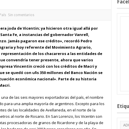
Face
 País
Sin comentarios
ra joda de Vicentin; ya hicieron otra igual allá por
Santa Fe, a instancias del gobernador Vanrell,
nzo. Jamás pagaron ese crédito», recordó Pedro
 Agraria y hoy referente del Movimiento Agrario,
a representación de los chacareros a las entidades de
que convendría tener presente, ahora que varios
presa Vincentin creció con los créditos de Macri y
que se quedó con u$s 350 millones del Banco Nación se
tuación económica nacional». Parte de su historia
Macri.
 una de las seis mayores exportadoras del país, el nombre
do para una amplia mayoría de argentinos. Excepto para los
Etiq
tes de las localidades de Avellaneda, en el norte de la
etros al norte de Rosario. En San Lorenzo, los Vicentin son
antas procesadoras de granos de Ricardone y de la playa de
AD
 las bodegas de casi 300 barcos cerealeros por año. En