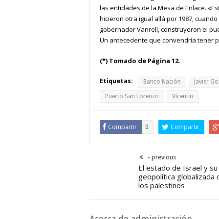
las entidades de la Mesa de Enlace. «Est
hicieron otra igual allá por 1987, cuando
gobernador Vanrell, construyeron el pu
Un antecedente que convendría tener pr
(*) Tomado de Página 12.
Etiquetas:
Banco Nación
Javier G
Puerto San Lorenzo
Vicentin
Compartir
Compartir
0
- previous
El estado de Israel y su
geopolítica globalizada 
los palestinos
Acerca de administración