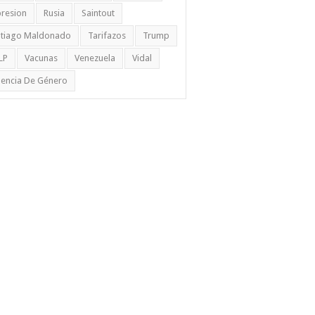
resion
Rusia
Saintout
ntiago Maldonado
Tarifazos
Trump
LP
Vacunas
Venezuela
Vidal
lencia De Género