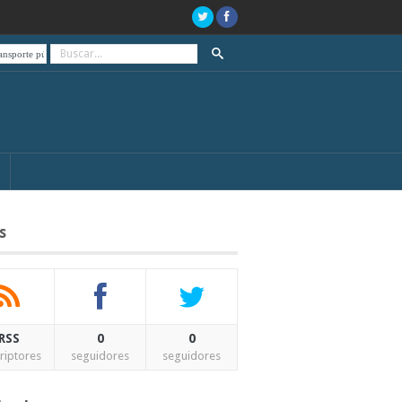
ico, de paro el día de las elecciones
A 20 años del estallido social y el “que se vayan todos”
s
RSS
0
0
riptores
seguidores
seguidores