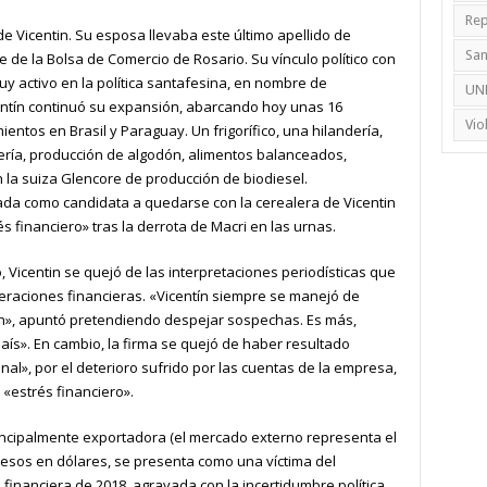
Rep
e Vicentin. Su esposa llevaba este último apellido de
Sa
e de la Bolsa de Comercio de Rosario. Su vínculo político con
muy activo en la política santafesina, en nombre de
UN
entín continuó su expansión, abarcando hoy unas 16
Vio
ntos en Brasil y Paraguay. Un frigorífico, una hilandería,
ería, producción de algodón, alimentos balanceados,
 la suiza Glencore de producción de biodiesel.
da como candidata a quedarse con la cerealera de Vicentin
s financiero» tras la derrota de Macri en las urnas.
 Vicentin se quejó de las interpretaciones periodísticas que
eraciones financieras. «Vicentín siempre se manejó de
ón», apuntó pretendiendo despejar sospechas. Es más,
aís». En cambio, la firma se quejó de haber resultado
nal», por el deterioro sufrido por las cuentas de la empresa,
«estrés financiero».
ncipalmente exportadora (el mercado externo representa el
gresos en dólares, se presenta como una víctima del
s financiera de 2018, agravada con la incertidumbre política