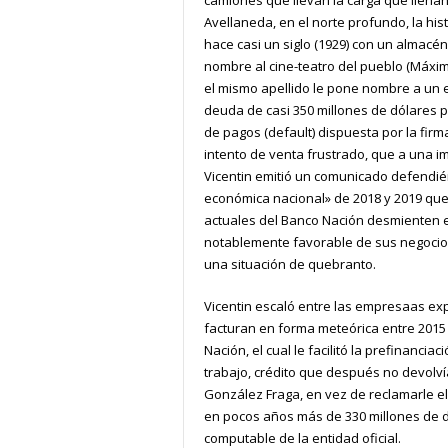
Avellaneda, en el norte profundo, la his
hace casi un siglo (1929) con un almacé
nombre al cine-teatro del pueblo (Máximo
el mismo apellido le pone nombre a un 
deuda de casi 350 millones de dólares 
de pagos (default) dispuesta por la firm
intento de venta frustrado, que a una i
Vicentin emitió un comunicado defendié
económica nacional» de 2018 y 2019 que 
actuales del Banco Nación desmienten e
notablemente favorable de sus negocios
una situación de quebranto.
Vicentin escaló entre las empresaas exp
facturan en forma meteórica entre 2015
Nación, el cual le facilitó la prefinanci
trabajo, crédito que después no devolvía
González Fraga, en vez de reclamarle el
en pocos años más de 330 millones de dó
computable de la entidad oficial.