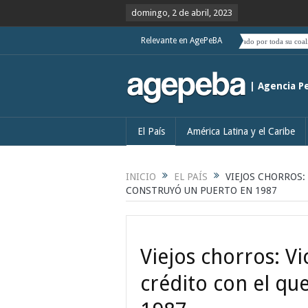
domingo, 2 de abril, 2023
Relevante en AgePeBA
que ver si el deslizamiento de Boric hacia el centro es acompañado por toda su coalición
El
| Agencia P
El País
América Latina y el Caribe
INICIO
EL PAÍS
VIEJOS CHORROS:
CONSTRUYÓ UN PUERTO EN 1987
Viejos chorros: V
crédito con el qu