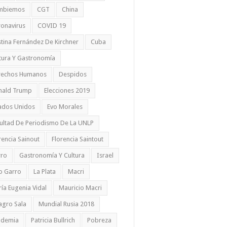
mbiemos
CGT
China
onavirus
COVID 19
stina Fernández De Kirchner
Cuba
tura Y Gastronomía
rechos Humanos
Despidos
nald Trump
Elecciones 2019
ados Unidos
Evo Morales
ultad De Periodismo De La UNLP
rencia Sainout
Florencia Saintout
rro
Gastronomía Y Cultura
Israel
io Garro
La Plata
Macri
ía Eugenia Vidal
Mauricio Macri
agro Sala
Mundial Rusia 2018
ndemia
Patricia Bullrich
Pobreza