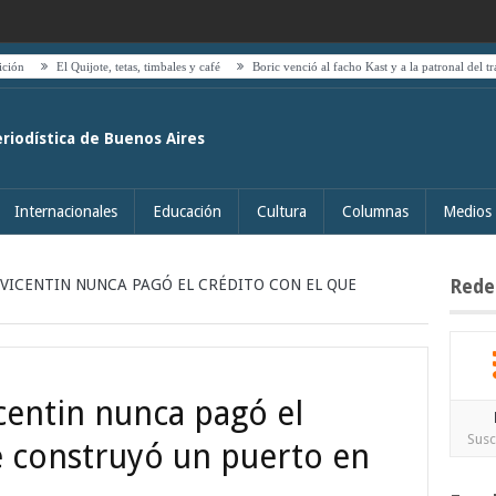
 Quijote, tetas, timbales y café
Boric venció al facho Kast y a la patronal del transporte públ
eriodística de Buenos Aires
Internacionales
Educación
Cultura
Columnas
Medios
 VICENTIN NUNCA PAGÓ EL CRÉDITO CON EL QUE
Rede
icentin nunca pagó el
Susc
e construyó un puerto en