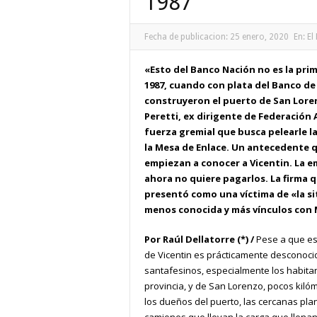
1987
Fecha de publicacion:
25 enero, 2020
En:
El
«Esto del Banco Nación no es la prime
1987, cuando con plata del Banco de 
construyeron el puerto de San Lore
Peretti, ex dirigente de Federación
fuerza gremial que busca pelearle l
la Mesa de Enlace. Un antecedente 
empiezan a conocer a Vicentin. La em
ahora no quiere pagarlos. La firma 
presentó como una víctima de «la si
menos conocida y más vínculos con 
Por Raúl Dellatorre (*) /
Pese a que es
de Vicentin es prácticamente desconoci
santafesinos, especialmente los habitan
provincia, y de San Lorenzo, pocos kilóm
los dueños del puerto, las cercanas pl
camiones que llevan la carga que llenan