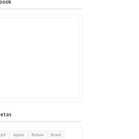
book
uetas
ULP
Ajuste
Bolivia
Brasil