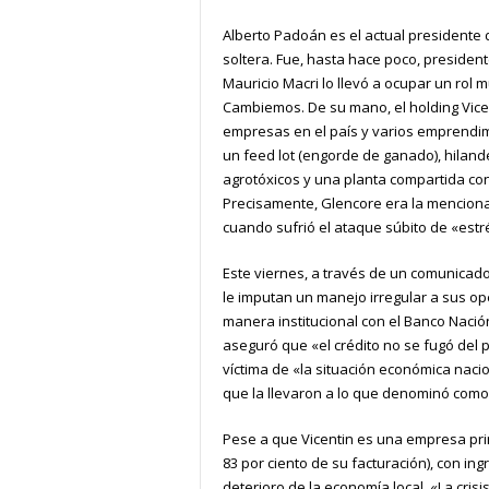
Alberto Padoán es el actual presidente d
soltera. Fue, hasta hace poco, president
Mauricio Macri lo llevó a ocupar un rol 
Cambiemos. De su mano, el holding Vic
empresas en el país y varios emprendimie
un feed lot (engorde de ganado), hiland
agrotóxicos y una planta compartida con
Precisamente, Glencore era la menciona
cuando sufrió el ataque súbito de «estré
Este viernes, a través de un comunicado,
le imputan un manejo irregular a sus op
manera institucional con el Banco Naci
aseguró que «el crédito no se fugó del p
víctima de «la situación económica nacio
que la llevaron a lo que denominó como 
Pese a que Vicentin es una empresa pri
83 por ciento de su facturación), con in
deterioro de la economía local. «La crisi