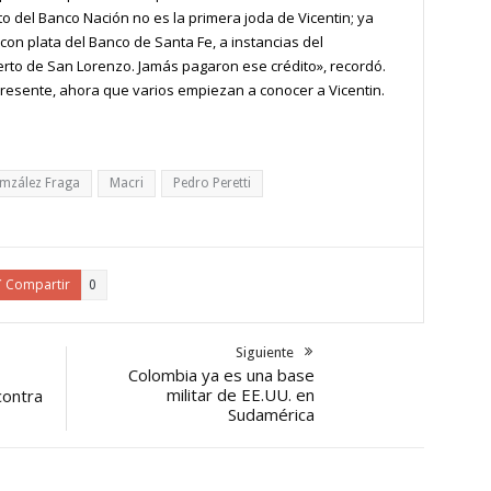
o del Banco Nación no es la primera joda de Vicentin; ya
 con plata del Banco de Santa Fe, a instancias del
erto de San Lorenzo. Jamás pagaron ese crédito», recordó.
esente, ahora que varios empiezan a conocer a Vicentin.
omzález Fraga
Macri
Pedro Peretti
Compartir
0
Siguiente
Colombia ya es una base
militar de EE.UU. en
contra
Sudamérica