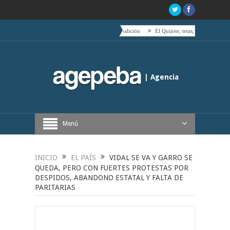
acia el centro es acompañado por toda su coalición
El Quijote, tetas, timbales y café
Bo
| Agencia
Periodística de Buenos Aires
Menú
INICIO
EL PAÍS
VIDAL SE VA Y GARRO SE
QUEDA, PERO CON FUERTES PROTESTAS POR
DESPIDOS, ABANDONO ESTATAL Y FALTA DE
PARITARIAS