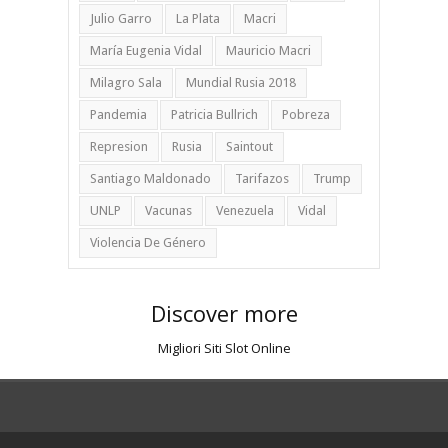
Julio Garro
La Plata
Macri
María Eugenia Vidal
Mauricio Macri
Milagro Sala
Mundial Rusia 2018
Pandemia
Patricia Bullrich
Pobreza
Represion
Rusia
Saintout
Santiago Maldonado
Tarifazos
Trump
UNLP
Vacunas
Venezuela
Vidal
Violencia De Género
Discover more
Migliori Siti Slot Online