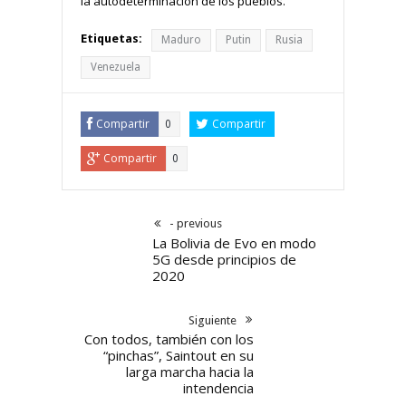
la autodeterminación de los pueblos.
Etiquetas:
Maduro
Putin
Rusia
Venezuela
Compartir
Compartir
0
Compartir
0
- previous
La Bolivia de Evo en modo
5G desde principios de
2020
Siguiente
Con todos, también con los
“pinchas”, Saintout en su
larga marcha hacia la
intendencia