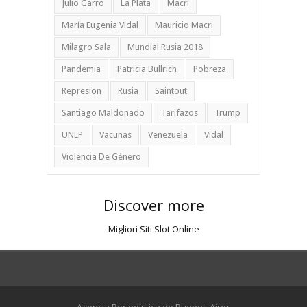
Julio Garro
La Plata
Macri
María Eugenia Vidal
Mauricio Macri
Milagro Sala
Mundial Rusia 2018
Pandemia
Patricia Bullrich
Pobreza
Represion
Rusia
Saintout
Santiago Maldonado
Tarifazos
Trump
UNLP
Vacunas
Venezuela
Vidal
Violencia De Género
Discover more
Migliori Siti Slot Online
Agencia Periodística de Buenos Aires