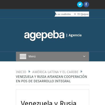
 Boric hacia el centro es acompañado por toda su coalición
El Quijote, tetas, timbales y café
| Agencia
Periodística de Buenos Aires
Menú
INICIO
AMÉRICA LATINA Y EL CARIBE
VENEZUELA Y RUSIA AFIANZAN COOPERACIÓN
EN POS DE DESARROLLO INTEGRAL
Venezuela y Rusia