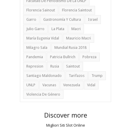
Facultad De Periodismo De La UNLP
Florencia Sainout
Florencia Saintout
Garro
Gastronomía Y Cultura
Israel
Julio Garro
La Plata
Macri
María Eugenia Vidal
Mauricio Macri
Milagro Sala
Mundial Rusia 2018
Pandemia
Patricia Bullrich
Pobreza
Represion
Rusia
Saintout
Santiago Maldonado
Tarifazos
Trump
UNLP
Vacunas
Venezuela
Vidal
Violencia De Género
Discover more
Migliori Siti Slot Online