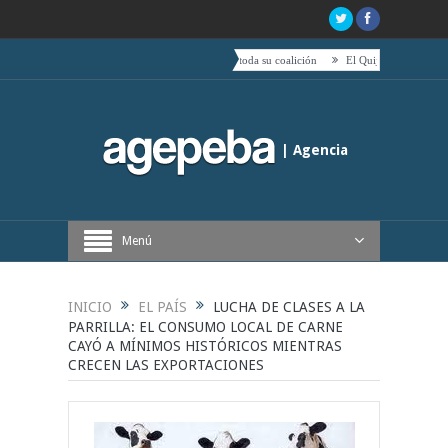
de Boric hacia el centro es acompañado por toda su coalición
El Quijote, tetas, timbales y c
| Agencia
Periodística de Buenos Aires
Menú
INICIO
EL PAÍS
LUCHA DE CLASES A LA
PARRILLA: EL CONSUMO LOCAL DE CARNE
CAYÓ A MÍNIMOS HISTÓRICOS MIENTRAS
CRECEN LAS EXPORTACIONES