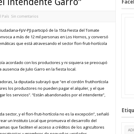
l intendente Garro”
Face
l País
Sin comentarios
Ciudadana-FpV-PJ) participó de la 15ta Fiesta del Tomate
convoca a más de 12 mil personas en Los Hornos, y conversó
máticas que está atravesando el sector flori-fruti-hortícola
bía acordado con los productores y ni siquiera se preocupó
 ausencia de Julio Garro en la fiesta local.
adoras, la diputada subrayó que “en el cordón frutihortícola
res los productores no pueden pagar el alquiler, y el que
gar los servicios”. “Están abandonados por el intendente”,
Etiq
sector, y el flori-fruti-hortícola no es la excepción”, señaló
rear un Instituto Local que promueva el desarrollo del
mas que faciliten el acceso a créditos de los agricultores
AD
ooperativistas y miembros de pequeñas unidades