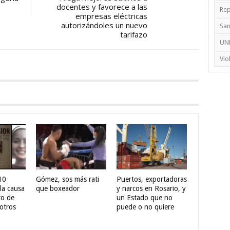
docentes y favorece a las
Rep
empresas eléctricas
autorizándoles un nuevo
Sa
tarifazo
UN
Vio
10
Gómez, sos más rati
Puertos, exportadoras
la causa
que boxeador
y narcos en Rosario, y
to de
un Estado que no
otros
puede o no quiere