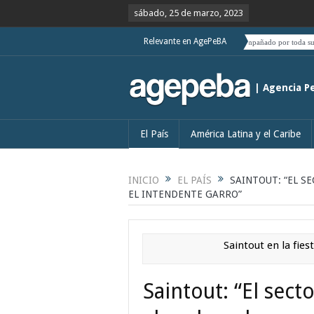
sábado, 25 de marzo, 2023
Relevante en AgePeBA
Habrá que ver si el deslizamiento de Boric hacia el centro es acompañado por toda su coalici
| Agencia P
El País
América Latina y el Caribe
INICIO
EL PAÍS
SAINTOUT: “EL S
EL INTENDENTE GARRO”
Saintout en la fies
Saintout: “El secto