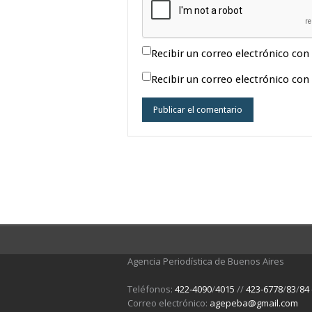
Recibir un correo electrónico con
Recibir un correo electrónico con
Agencia Periodística de Buenos Aires
Teléfonos:
422-4090
/
4015
//
423-6778
/
83
/
84
Correo electrónico:
agepeba@gmail.com