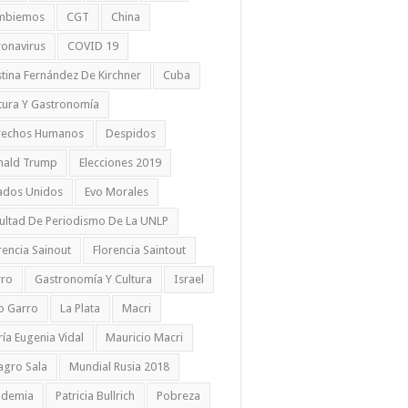
mbiemos
CGT
China
onavirus
COVID 19
stina Fernández De Kirchner
Cuba
tura Y Gastronomía
rechos Humanos
Despidos
nald Trump
Elecciones 2019
ados Unidos
Evo Morales
ultad De Periodismo De La UNLP
rencia Sainout
Florencia Saintout
rro
Gastronomía Y Cultura
Israel
io Garro
La Plata
Macri
ía Eugenia Vidal
Mauricio Macri
agro Sala
Mundial Rusia 2018
ndemia
Patricia Bullrich
Pobreza