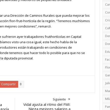
Ca
Cor
ear una Dirección de Caminos Rurales que pueda mejorar los
Cri
ción flori-fruti-hortícola de la región. “Tenemos muchísimos
en mejores condiciones”, remarcó.
Cul
De
e sufrieron ayer trabajadores frutihortícolas en Capital
bíamos visto una cosa igual, este hecho habla de la
Do
 productores están trabajando en condiciones de
Est
donde tenemos que hacer todo lo posible para que no se
a diputada provincial.
Fac
Flo
Ga
Jul
Compartir
0
Mar
Mil
Siguiente
Vidal ajusta al ritmo del FMI:
la
Pa
Niega mejores salarios a
goría