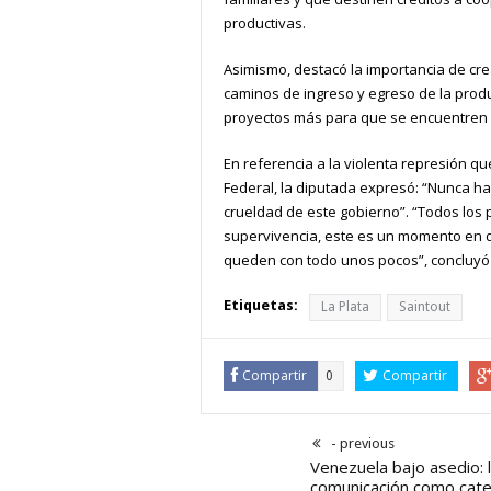
productivas.
Asimismo, destacó la importancia de cr
caminos de ingreso y egreso de la produc
proyectos más para que se encuentren 
En referencia a la violenta represión qu
Federal, la diputada expresó: “Nunca ha
crueldad de este gobierno”. “Todos los
supervivencia, este es un momento en 
queden con todo unos pocos”, concluyó l
Etiquetas:
La Plata
Saintout
Compartir
Compartir
0
- previous
Venezuela bajo asedio: 
comunicación como cate