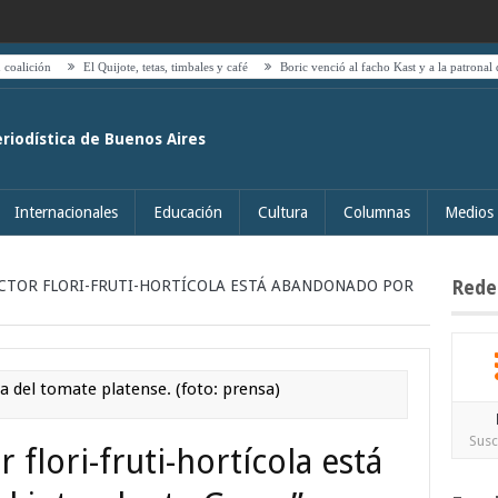
ón
El Quijote, tetas, timbales y café
Boric venció al facho Kast y a la patronal del trans
eriodística de Buenos Aires
Internacionales
Educación
Cultura
Columnas
Medios
ECTOR FLORI-FRUTI-HORTÍCOLA ESTÁ ABANDONADO POR
Rede
ta del tomate platense. (foto: prensa)
Susc
r flori-fruti-hortícola está