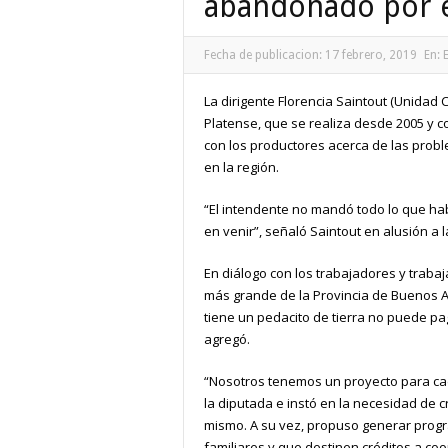
abandonado por e
Fecha de publicacion:
17 febrero, 2019
En:
E
La dirigente Florencia Saintout (Unidad 
Platense, que se realiza desde 2005 y 
con los productores acerca de las proble
en la región.
“El intendente no mandó todo lo que ha
en venir”, señaló Saintout en alusión a la
En diálogo con los trabajadores y trabaj
más grande de la Provincia de Buenos Ai
tiene un pedacito de tierra no puede pa
agregó.
“Nosotros tenemos un proyecto para cada 
la diputada e instó en la necesidad de c
mismo. A su vez, propuso generar progra
familiares y que destinen créditos a c