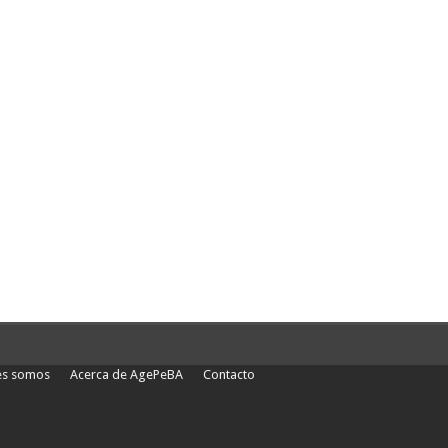
es somos
Acerca de AgePeBA
Contacto