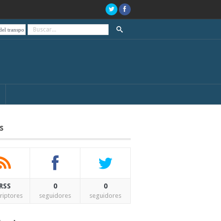
porte público, de paro el día de las elecciones
A 20 años del estallido social y el “que se va
s
RSS
0
0
riptores
seguidores
seguidores