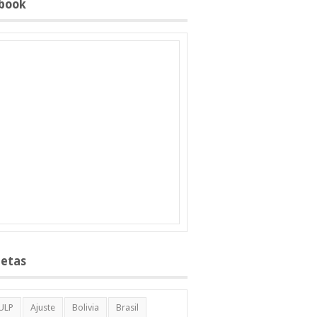
book
uetas
ULP
Ajuste
Bolivia
Brasil