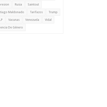
resion
Rusia
Saintout
ntiago Maldonado
Tarifazos
Trump
LP
Vacunas
Venezuela
Vidal
lencia De Género