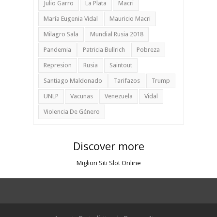
Julio Garro
La Plata
Macri
María Eugenia Vidal
Mauricio Macri
Milagro Sala
Mundial Rusia 2018
Pandemia
Patricia Bullrich
Pobreza
Represion
Rusia
Saintout
Santiago Maldonado
Tarifazos
Trump
UNLP
Vacunas
Venezuela
Vidal
Violencia De Género
Discover more
Migliori Siti Slot Online