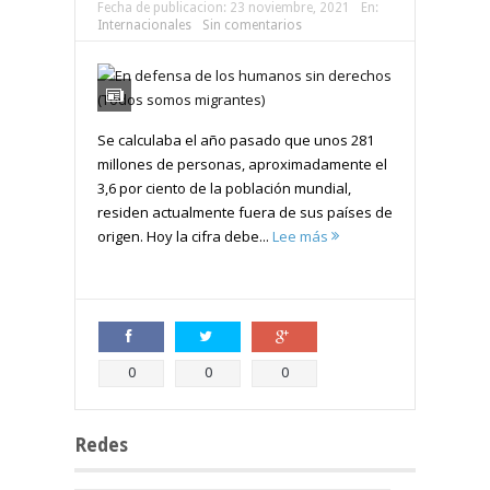
Fecha de publicacion:
23 noviembre, 2021
En:
Internacionales
Sin comentarios
Se calculaba el año pasado que unos 281
millones de personas, aproximadamente el
3,6 por ciento de la población mundial,
residen actualmente fuera de sus países de
origen. Hoy la cifra debe...
Lee más
Compartir
Compartir
Compartir
0
0
0
Redes