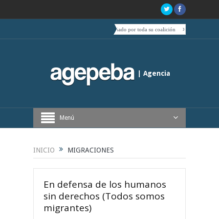
 deslizamiento de Boric hacia el centro es acompañado por toda su coalición
El Quijote, teta
| Agencia
Periodística de Buenos Aires
Menú
INICIO
MIGRACIONES
En defensa de los humanos
sin derechos (Todos somos
migrantes)