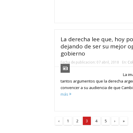
La derecha lee que, hoy po
dejando de ser su mejor op
gobierno
Fecha de publicacion:
07 abril, 2018
En:
Co
La im
tantos argumentos que la derecha argen
convencer a su audiencia de que Cambi
más
‹
1
2
3
4
5
›
»