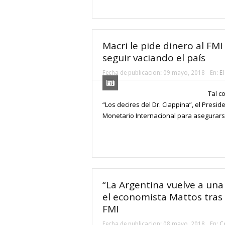
Macri le pide dinero al FM
seguir vaciando el país
Fecha de publicacion:
09 mayo, 2018
En:
El
Tal c
“Los decires del Dr. Ciappina”, el Presid
Monetario Internacional para asegurarse 
“La Argentina vuelve a una 
el economista Mattos tras 
FMI
Fecha de publicacion:
08 mayo, 2018
En:
C