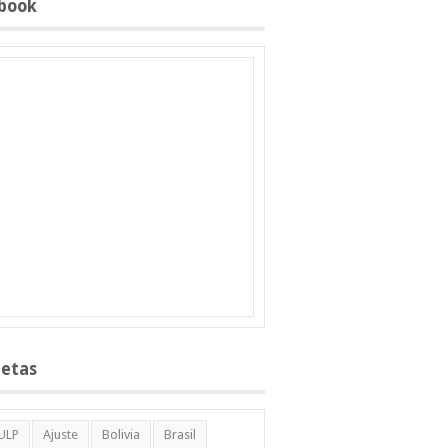
book
uetas
ULP
Ajuste
Bolivia
Brasil