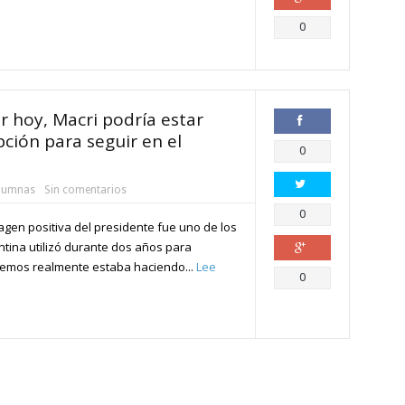
Compartir
0
r hoy, Macri podría estar
ción para seguir en el
Compartir
0
lumnas
Sin comentarios
Compartir
0
agen positiva del presidente fue uno de los
tina utilizó durante dos años para
emos realmente estaba haciendo...
Lee
Compartir
0