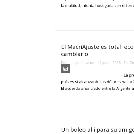
la multitud, intenta hostigarla con el ter
El MacriAjuste es total: eco
cambiario
Fecha de publicacion:
11 junio, 2018
En:
Co
La pr
país es si alcanzarán los dólares hasta
El acuerdo anunciado entre la Argentina 
Un boleo allí para su amigo