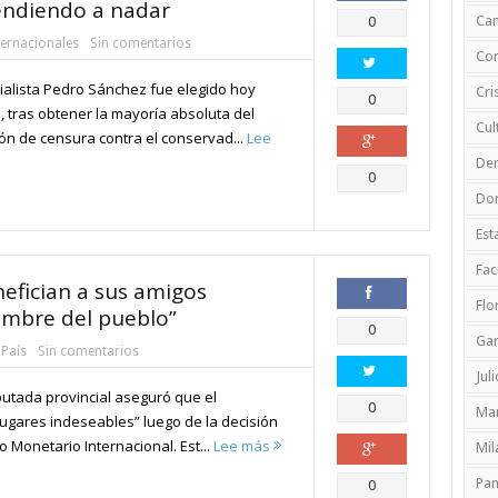
endiendo a nadar
Compartir
Ca
0
ternacionales
Sin comentarios
Cor
cialista Pedro Sánchez fue elegido hoy
Cri
Compartir
0
 tras obtener la mayoría absoluta del
Cul
n de censura contra el conservad...
Lee
De
Compartir
0
Do
Est
Fac
nefician a sus amigos
Flo
ambre del pueblo”
Compartir
0
Ga
 País
Sin comentarios
Jul
putada provincial aseguró que el
Compartir
0
Mar
lugares indeseables” luego de la decisión
o Monetario Internacional. Est...
Lee más
Mil
Compartir
Pa
0