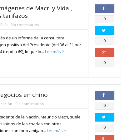
ágenes de Macri y Vidal,
 tarifazos
Compartir
0
 País
Sin comentarios
vés de un informe de la consultora
Compartir
0
n positiva del Presidente (del 36 al 31 por
 trepó a 69), lo que lo...
Lee más
Compartir
0
negocios en chino
ucación
Sin comentarios
Compartir
0
esidente de la Nación, Mauricio Macri, suele
s inicios de las charlas con otros
Compartir
0
aciones con tono amigab...
Lee más