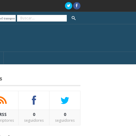
rte público, de paro el día de las elecciones
A 20 años del estallido social y el “que se vaya
s
RSS
0
0
riptores
seguidores
seguidores