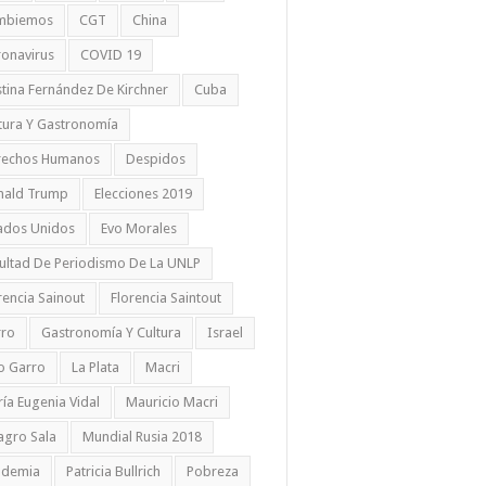
mbiemos
CGT
China
onavirus
COVID 19
stina Fernández De Kirchner
Cuba
tura Y Gastronomía
rechos Humanos
Despidos
nald Trump
Elecciones 2019
ados Unidos
Evo Morales
ultad De Periodismo De La UNLP
rencia Sainout
Florencia Saintout
rro
Gastronomía Y Cultura
Israel
io Garro
La Plata
Macri
ía Eugenia Vidal
Mauricio Macri
agro Sala
Mundial Rusia 2018
ndemia
Patricia Bullrich
Pobreza