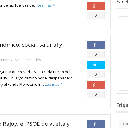
Face
ror de las fuerzas de...
Lee más
Compartir
0
nómico, social, salarial y
Compartir
0
lumnas
Sin comentarios
egunta que reverbera en cada rincón del
Compartir
0
 2019. Un largo camino por el despeñadero.
y el Fondo Monetario In...
Lee más
Compartir
0
Etiq
 Rajoy, el PSOE de vuelta y
AD