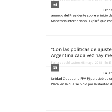
Ernes
anuncio del Presidente sobre el inicio 
Monetario Internacional. Explicó que est
“Con las políticas de ajuste
Argentina cada vez hay men
Fecha de publicacion:
08 mayo, 2018
En:
El
La je
Unidad Ciudadana-FPV-PJ participó de u
Plata, en la que se pidió por la libertad d