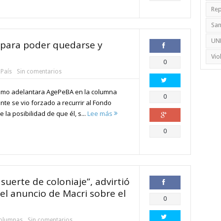
Rep
Sa
UN
I para poder quedarse y
Vio
Compartir
0
 País
Sin comentarios
omo adelantara AgePeBA en la columna
Compartir
0
ente se vio forzado a recurrir al Fondo
la posibilidad de que él, s...
Lee más
Compartir
0
suerte de coloniaje”, advirtió
el anuncio de Macri sobre el
Compartir
0
olumnas
Sin comentarios