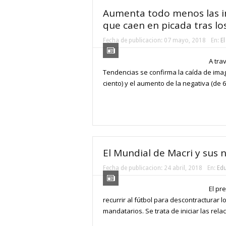
Aumenta todo menos las im
que caen en picada tras los
Fecha de publicacion:
07 mayo, 2018
En:
El
A tra
Tendencias se confirma la caída de image
ciento) y el aumento de la negativa (de 64
El Mundial de Macri y sus 
Fecha de publicacion:
24 abril, 2018
En:
Ed
El pr
recurrir al fútbol para descontracturar lo
mandatarios. Se trata de iniciar las rel