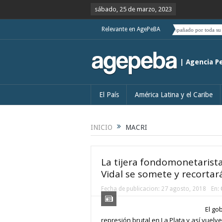
sábado, 25 de marzo, 2023
Relevante en AgePeBA
Habrá que ver si el deslizamiento de Boric hacia el centro es acompañado por toda su coalición
| Agencia P
El País
América Latina y el Caribe
INICIO
MACRI
La tijera fondomonetarista
Vidal se somete y recortar
Fecha de publicacion:
27 agosto, 2018
En:
El go
represión brutal en La Plata y así vuel