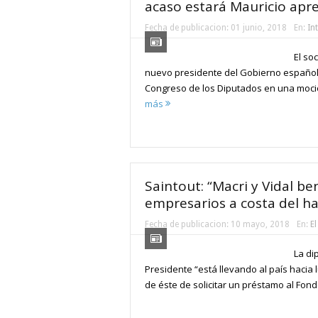
acaso estará Mauricio apr
Fecha de publicacion:
01 junio, 2018
En:
In
El so
nuevo presidente del Gobierno español,
Congreso de los Diputados en una moció
más
Saintout: “Macri y Vidal be
empresarios a costa del h
Fecha de publicacion:
10 mayo, 2018
En:
El
La di
Presidente “está llevando al país hacia 
de éste de solicitar un préstamo al Fond