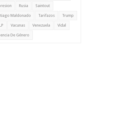
resion
Rusia
Saintout
ntiago Maldonado
Tarifazos
Trump
LP
Vacunas
Venezuela
Vidal
lencia De Género