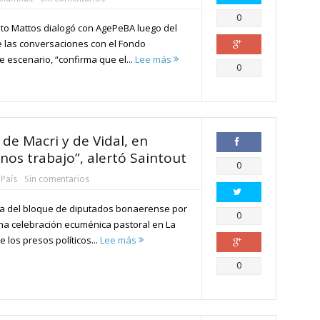
Compartir
0
to Mattos dialogó con AgePeBA luego del
de las conversaciones con el Fondo
e escenario, “confirma que el...
Lee más
Compartir
0
 de Macri y de Vidal, en
os trabajo”, alertó Saintout
Compartir
0
 País
Sin comentarios
fa del bloque de diputados bonaerense por
Compartir
0
na celebración ecuménica pastoral en La
e los presos políticos...
Lee más
Compartir
0