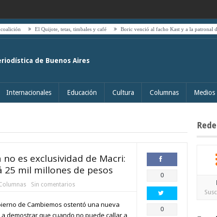
El Quijote, tetas, timbales y café
Boric venció al facho Kast y a la patronal del transpo
eriodística de Buenos Aires
Internacionales
Educación
Cultura
Columnas
Medios
Rede
 no es exclusividad de Macri:
á 25 mil millones de pesos
Compartir
0
Columnas
Sin comentarios
Susc
bierno de Cambiemos ostentó una nueva
Compartir
0
ve a demostrar que cuando no puede callar a