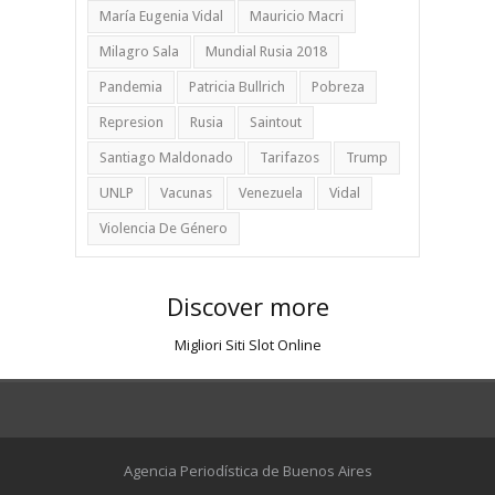
María Eugenia Vidal
Mauricio Macri
Milagro Sala
Mundial Rusia 2018
Pandemia
Patricia Bullrich
Pobreza
Represion
Rusia
Saintout
Santiago Maldonado
Tarifazos
Trump
UNLP
Vacunas
Venezuela
Vidal
Violencia De Género
Discover more
Migliori Siti Slot Online
Agencia Periodística de Buenos Aires