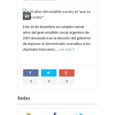
Este 20 de diciembre se cumplen veinte
años del gran estallido social argentino de
2001 desatado tras la decisión del gobierno
de imponer el denominado «corralito» a los
depósitos bancarios....
Lee más
Compartir
Compartir
Compartir
0
0
0
Redes