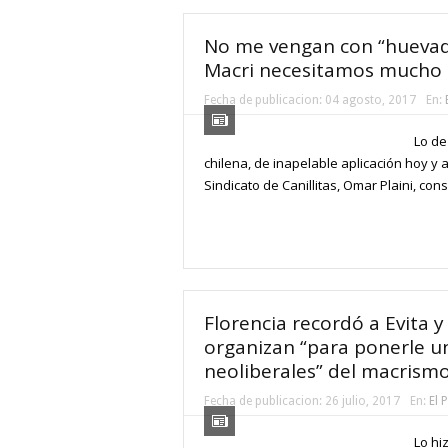
No me vengan con “huevadit
Macri necesitamos mucho
Fecha de publicacion:
04 agosto, 2017
En:
Lo de
chilena, de inapelable aplicación hoy y a
Sindicato de Canillitas, Omar Plaini, cons
Florencia recordó a Evita 
organizan “para ponerle un 
neoliberales” del macrism
Fecha de publicacion:
26 julio, 2017
En:
El 
Lo hi