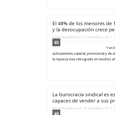
El 48% de los menores de 1
y la desocupación crece p
Fecha de publicacion:
17 noviembre, 2017
Y en 
achicamiento salarial, previsional y de d
la riqueza mas retrogrado en muchos años
La burocracia sindical es e
capaces de vender a sus p
Fecha de publicacion:
16 noviembre, 2017