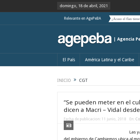
domingo, 18 de abril, 2021
Relevante en AgePeBA
El “Triángulo de las Bermudas” por el que navega Cuba (I)
¿Acaso el flan tiene la culpa?
| Agencia P
El País
América Latina y el Caribe
INICIO
CGT
“Se pueden meter en el culo
dicen a Macri – Vidal desde
Fecha de publicacion:
11 junio, 2018
En:
Co
Las y
del gobierno de Cambiemos ubica al mo