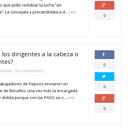
as que pidió redoblar la lucha “en
. La concejala y precandidata a d...
Lee
Compartir
0
los dirigentes a la cabeza o
ntes?
Compartir
0
lumnas
Sin comentarios
rabajadores de Pepsico enviaron un
Compartir
0
 de Bonafini, una vez más la encargada
oy dolida porque con las PASO se o...
Lee
Compartir
0