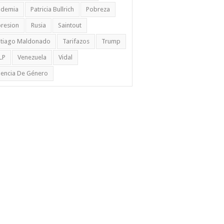
ndemia
Patricia Bullrich
Pobreza
resion
Rusia
Saintout
ntiago Maldonado
Tarifazos
Trump
LP
Venezuela
Vidal
lencia De Género