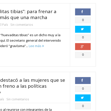
as tibias”: para frenar a
 más que una marcha
Compartir
0
El País
Sin comentarios
 “huevaditas tibias” es un dicho muy a la
Compartir
0
quí. El secretario general del intervenido
ideró “gravísima”...
Lee más
Compartir
0
y destacó a las mujeres que se
freno a las políticas
Compartir
0
o
País
Sin comentarios
Compartir
0
zo al reunirse con integrantes de la