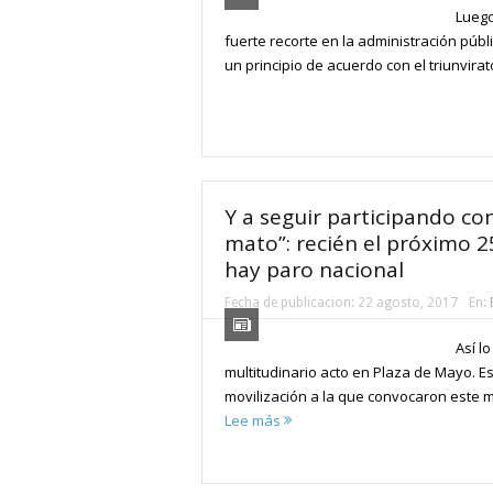
Luego
fuerte recorte en la administración públ
un principio de acuerdo con el triunvirat
Y a seguir participando co
mato”: recién el próximo 2
hay paro nacional
Fecha de publicacion:
22 agosto, 2017
En:
Así l
multitudinario acto en Plaza de Mayo. Es
movilización a la que convocaron este ma
Lee más