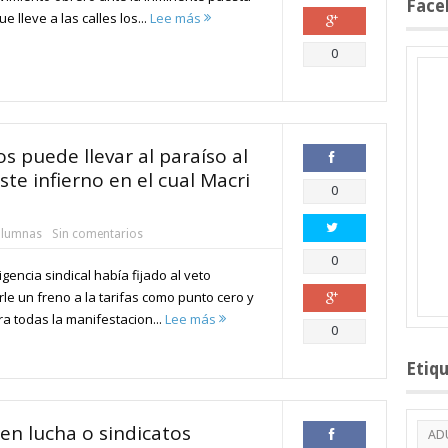
Face
 lleve a las calles los...
Lee más
Compartir
0
os puede llevar al paraíso al
e infierno en el cual Macri
Compartir
0
lumnas
Sin comentarios
Compartir
0
rigencia sindical había fijado al veto
le un freno a la tarifas como punto cero y
a todas la manifestacion...
Lee más
Compartir
0
Etiq
en lucha o sindicatos
AD