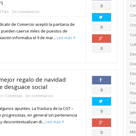
i
Compartir
Ca
0
l País
Sin comentarios
Cor
ndicato de Comercio aceptó la paritaria de
Cri
Compartir
0
pueden caerse miles de puestos de
Cua
a Nación informaba el 9 de mar...
Lee más
Cul
Compartir
0
De
Do
Est
l mejor regalo de navidad
Fac
e desguace social
Compartir
0
Flo
En:
Columnas
Sin comentarios
Ga
algunos apuntes. La fractura de la CGT –
Compartir
0
Jul
 progresistas, en general sin pertenencia
 y descontextualizan di...
Lee más
Mar
Compartir
Mil
0