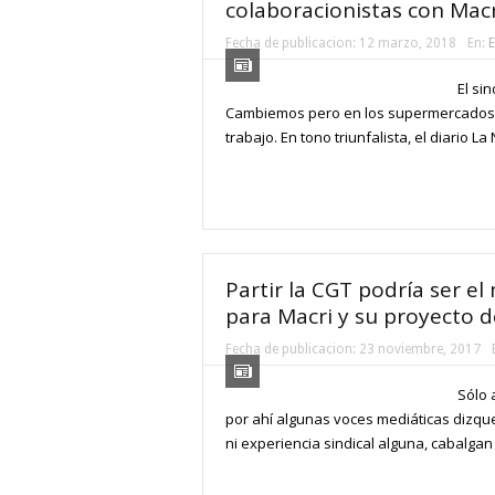
colaboracionistas con Macr
Fecha de publicacion:
12 marzo, 2018
En:
E
El si
Cambiemos pero en los supermercados 
trabajo. En tono triunfalista, el diario L
Partir la CGT podría ser e
para Macri y su proyecto d
Fecha de publicacion:
23 noviembre, 2017
Sólo 
por ahí algunas voces mediáticas dizque
ni experiencia sindical alguna, cabalgan