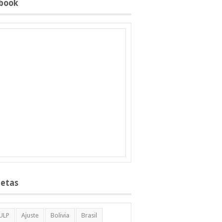
book
uetas
ULP
Ajuste
Bolivia
Brasil