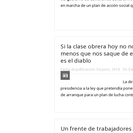
en marcha de un plan de acción social que
Si la clase obrera hoy no n
menos que nos saque de est
es el diablo
Fecha de publicacion:
04 junio, 2018
En:
Co
La di
presidencia a la ley que pretendía poner
de arranque para un plan de lucha contr
Un frente de trabajadores 