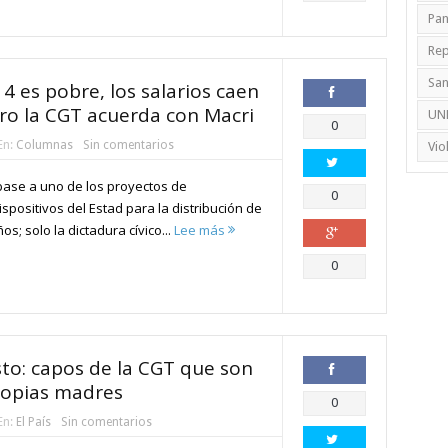
Pa
Rep
Sa
4 es pobre, los salarios caen
ero la CGT acuerda con Macri
UN
Compartir
0
En:
Columnas
Sin comentarios
Vio
base a uno de los proyectos de
Compartir
0
ispositivos del Estad para la distribución de
; solo la dictadura cívico...
Lee más
Compartir
0
sto: capos de la CGT que son
ropias madres
Compartir
0
En:
El País
Sin comentarios