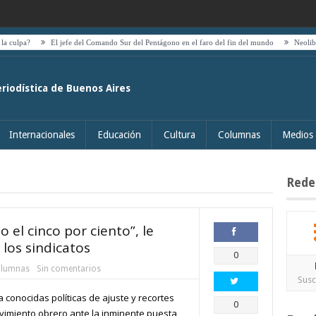
El jefe del Comando Sur del Pentágono en el faro del fin del mundo
Neoliberalismo a
eriodística de Buenos Aires
Internacionales
Educación
Cultura
Columnas
Medios
Rede
 el cinco por ciento”, le
 los sindicatos
Compartir
0
lumnas
Sin comentarios
Susc
a conocidas políticas de ajuste y recortes
Compartir
0
vimiento obrero ante la inminente puesta