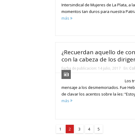
Intersindical de Mujeres de La Plata, a l
momentos tan duros para nuestra Patria”
más
¿Recuerdan aquello de con 
con la cabeza de los dirige
Fecha de publicacion:
14 julio, 2017
En:
Co
Los t
mensaje a los desmemoriados. Fue Hebe
de clavar los acentos sobre la íes: “Est
más
1
2
3
4
5