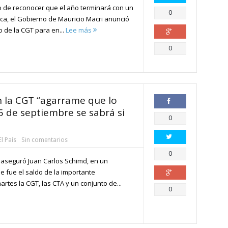
 de reconocer que el año terminará con un
Compartir
0
ica, el Gobierno de Mauricio Macri anunció
o de la CGT para en...
Lee más
Compartir
0
n la CGT “agarrame que lo
5 de septiembre se sabrá si
Compartir
0
El País
Sin comentarios
Compartir
0
o aseguró Juan Carlos Schimd, en un
e fue el saldo de la importante
rtes la CGT, las CTA y un conjunto de...
Compartir
0