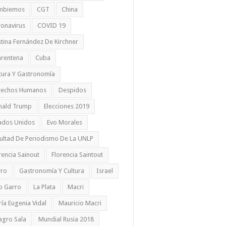
mbiemos
CGT
China
onavirus
COVID 19
stina Fernández De Kirchner
rentena
Cuba
tura Y Gastronomía
rechos Humanos
Despidos
nald Trump
Elecciones 2019
ados Unidos
Evo Morales
ultad De Periodismo De La UNLP
rencia Sainout
Florencia Saintout
rro
Gastronomía Y Cultura
Israel
io Garro
La Plata
Macri
ía Eugenia Vidal
Mauricio Macri
agro Sala
Mundial Rusia 2018